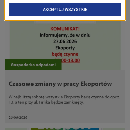
03/07/2026
Gospodarka odpadami
Czasowe zmiany w pracy Ekoportów
W najbliższą sobotę wszystkie Ekoporty będą czynne do godz.
13, a ten przy ul. Firlika będzie zamknięty.
26/06/2026