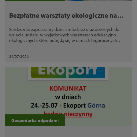
Bezpłatne warsztaty ekologiczne na
Bulwarove 2026. Eko-rękodzieło, zero
Serdecznie zapraszamy dzieci, młodzież oraz dorosłych do
waste i zabawy dla całych rodzin
wzięcia udziału w wyjątkowych warsztatach edukacyjno-
ekologicznych, które odbędą się w ramach tegorocznych
imprez Bulwarove 2026
24/07/2026
Gospodarka odpadami