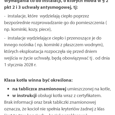
Wymagania co do instalacji, o których mowa w § 2
pkt 2 i 3 uchwały antysmogowej, tj:
- instalacje, które wydzielają ciepło poprzez
bezpośrednie rozprowadzanie go do pomieszczenia (
np. kominki, kozy, piece),
- instalacje wydzielające ciepło i przenoszące je do
innego nośnika ( np. kominki z płaszczem wodnym),
których eksploatacja rozpoczęła się przed dniem
wejścia w życie uchwały, będą obowiązywać tj . od dnia
1 stycznia 2028 r.
Klasa kotła winna być określona:
na tabliczce znamionowej
umieszczonej na kotle,
w instrukcji
obsługi kotła wraz z certyfikatem.
Brak informacji oraz brak tabliczki znamionowej
oznacza, że kocioł nie spełnia kryteriów żadnej z klas