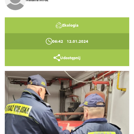
Ekologia
06:42
12.01.2024
Tryb wysokiego kontrastu
Udostępnij
14
16
18
Zamknij