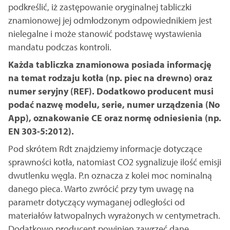
podkreślić, iż zastępowanie oryginalnej tabliczki
znamionowej jej odmłodzonym odpowiednikiem jest
nielegalne i może stanowić podstawę wystawienia
mandatu podczas kontroli.
Każda tabliczka znamionowa posiada informację
na temat rodzaju kotła (np. piec na drewno) oraz
numer seryjny (REF). Dodatkowo producent musi
podać nazwę modelu, serie, numer urządzenia (No
App), oznakowanie CE oraz normę odniesienia (np.
EN 303-5:2012).
Pod skrótem Rdt znajdziemy informacje dotyczące
sprawności kotła, natomiast CO2 sygnalizuje ilość emisji
dwutlenku węgla. P.n oznacza z kolei moc nominalną
danego pieca. Warto zwrócić przy tym uwagę na
parametr dotyczący wymaganej odległości od
materiałów łatwopalnych wyrażonych w centymetrach.
Dodatkowo producent powinien zawrzeć dane