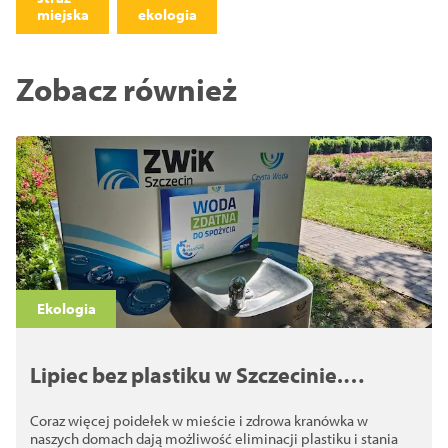
miejska
ekologia
Zobacz również
Ekologia
Lipiec bez plastiku w Szczecinie.
Kranówka zamiast butelek i walka z
Coraz więcej poidełek w mieście i zdrowa kranówka w
plastikiem
naszych domach dają możliwość eliminacji plastiku i stania