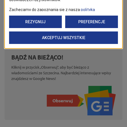
W celu obejrzenia wystawy poza godzinami wernisażu
prosimy o kontakt telefoniczny z biurem: 793 890 755
BĄDŹ NA BIEŻĄCO!
Kliknij w przycisk „Obserwuj”, aby być bieżąco z
wiadomościami ze Szczecina. Najbardziej interesujące wpisy
znajdziesz w Google News!
Obserwuj