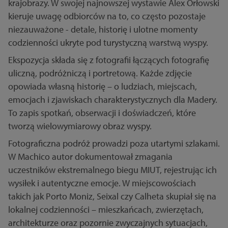
krajobrazy. W swojej najnowszej wystawie Alex Orłowski
kieruje uwagę odbiorców na to, co często pozostaje
niezauważone - detale, historię i ulotne momenty
codzienności ukryte pod turystyczną warstwą wyspy.
Ekspozycja składa się z fotografii łączących fotografię
uliczną, podróżniczą i portretową. Każde zdjęcie
opowiada własną historię – o ludziach, miejscach,
emocjach i zjawiskach charakterystycznych dla Madery.
To zapis spotkań, obserwacji i doświadczeń, które
tworzą wielowymiarowy obraz wyspy.
Fotograficzna podróż prowadzi poza utartymi szlakami.
W Machico autor dokumentował zmagania
uczestników ekstremalnego biegu MIUT, rejestrując ich
wysiłek i autentyczne emocje. W miejscowościach
takich jak Porto Moniz, Seixal czy Calheta skupiał się na
lokalnej codzienności – mieszkańcach, zwierzętach,
architekturze oraz pozornie zwyczajnych sytuacjach,