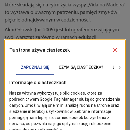
które składają się na rytm życia wyspy. „Vida na Madeira”
to wystawa o uważnym patrzeniu, pamięci zmysłów i
pięknie odnajdywanym w codzienności.
Alex Orłowski (ur. 2005) jest fotografem rozwijającym
swój warsztat zarówno w ramach edukacji
fotograficznej, jak i autorskich projektów . Laureat
wyróżnienia w Ogólnopolskim Konkursie
Fotograficznym „Portret 2026”, organizator wystawy
indywidualnej oraz uczestnik wystawy zbiorowej. W
swojej twórczości traktuje fotografię jako narzędzie
budowania narracji i wzmacniania emocji, poszukując
wyjątkowości w zwykłych momentach, które na co
dzień łatwo przeoczyć.
Wystawa potrwa
do 6 sierpnia 2026 r.