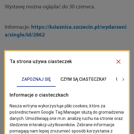
Wystawę można oglądać do 30 czerwca.
Informacje:
https://ksiaznica.szczecin.pl/wydarzeni
a/single/id/2862
BĄDŹ NA BIEŻĄCO!
Kliknij w przycisk „Obserwuj”, aby być bieżąco z
wiadomościami ze Szczecina. Najbardziej interesujące wpisy
znajdziesz w Google News!
Obserwuj