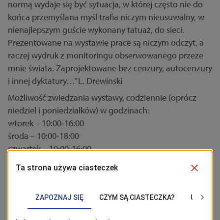
normą wydaje się być sytuacja, w której często nie do
końca przemyślana myśl trafia niczym nieusuwalny, w
nienajlepszym guście wykonany tatuaż, do sieci.
Prezentowane na wystawie prace są niczym odczyt, a
raczej wydruk z monitoringu obserwowanego przeze
mnie świata. Zaprojektowane bez cenzury, autocenzury
i innej dyktatury…” L. Drewinski
Możliwość zwiedzania wystawy, codziennie (oprócz
niedziel i poniedziałków) w godzinach:
wtorek – 10:00-16:00
środa – 10:00-18:00
czwartek – 10:00-16:00
piątek – 10:00-16:00
sobota – 10:00-16:00
Prezentacja plakatów potrwa do 30 sierpnia br
.
Więcej informacji
>>>>