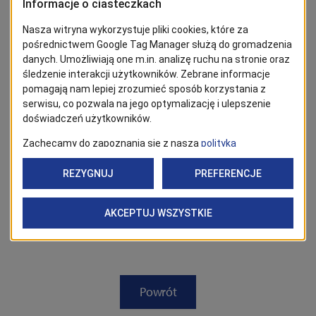
BĄDŹ NA BIEŻĄCO!
Kliknij w przycisk „Obserwuj”, aby być bieżąco z
wiadomościami ze Szczecina. Najbardziej interesujące wpisy
znajdziesz w Google News!
Obserwuj
Powrót