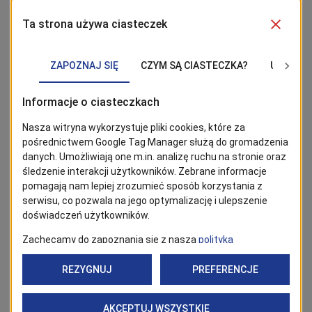
atmosfera, doping kibiców, pamiątkowe medale oraz
dodatkowe atrakcje przygotowane w miasteczku
biegowym.
Szczegóły i link do zapisów na stronie
zstw.szczecin.pl
Profil wydarzenia na FB:
https://www.facebook.com/
events/1862624205125191/1862624211791857/
BĄDŹ NA BIEŻĄCO!
Kliknij w przycisk „Obserwuj”, aby być bieżąco z
wiadomościami ze Szczecina. Najbardziej interesujące wpisy