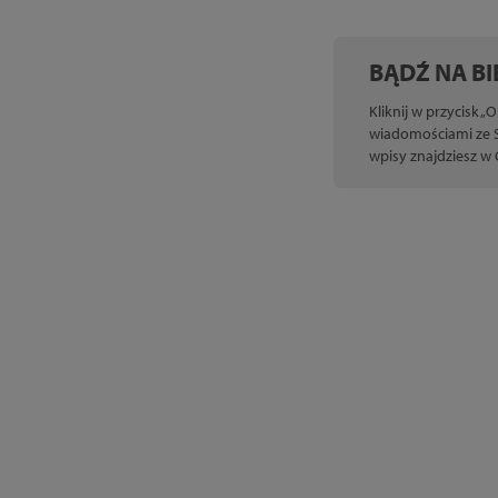
BĄDŹ NA BI
Kliknij w przycisk „
wiadomościami ze Sz
wpisy znajdziesz w