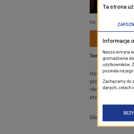
fot. Włodzimierz Piąte
Ten spektakl to hi
Historia pechowego
przerywa niespodzi
okoliczności, omył
przez nich wydarze
Bilety oraz informac