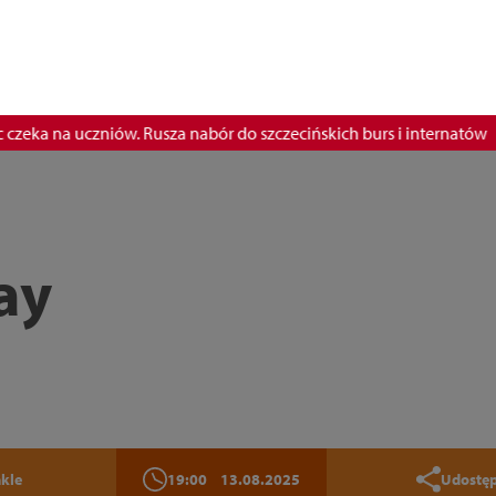
ka na uczniów. Rusza nabór do szczecińskich burs i internatów
ay
kle
19:00
13.08.2025
Udostęp