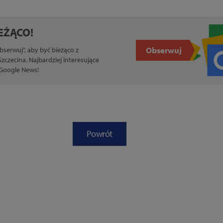
EŻĄCO!
Obserwuj
Obserwuj”, aby być bieżąco z
czecina. Najbardziej interesujące
 Google News!
Powrót