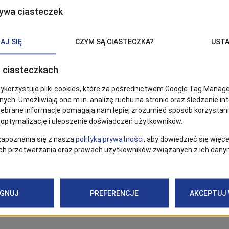
k
Teatr Polski
t! Powstał w zaledwie 10 dni, a od blisko ćwierćwiecza 
 taksówkarza-bigamisty, którego szczęśliwe życie u boku d
ewany wypadek. Następujące po nim lawinowo dziwne zbie
kowo zrozumiane przez bohaterów wypowiedzi i błędnie zin
nia doprowadzają do absurdalnego zawikłania sytuacji.
je:
https://teatrpolski.eu/spektakle/33/mayday