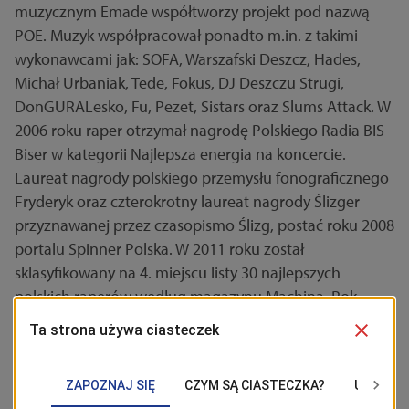
muzycznym Emade współtworzy projekt pod nazwą
POE. Muzyk współpracował ponadto m.in. z takimi
wykonawcami jak: SOFA, Warszafski Deszcz, Hades,
Michał Urbaniak, Tede, Fokus, DJ Deszczu Strugi,
DonGURALesko, Fu, Pezet, Sistars oraz Slums Attack. W
2006 roku raper otrzymał nagrodę Polskiego Radia BIS
Biser w kategorii Najlepsza energia na koncercie.
Laureat nagrody polskiego przemysłu fonograficznego
Fryderyk oraz czterokrotny laureat nagrody Ślizger
przyznawanej przez czasopismo Ślizg, postać roku 2008
portalu Spinner Polska. W 2011 roku został
sklasyfikowany na 4. miejscu listy 30 najlepszych
polskich raperów według magazynu Machina. Rok
później w kolejnym rankingu tegoż pisma został
wybrany najlepszym polskim producentem hip-
hopowym. W styczniu 2014 roku został wybrany Artystą
Dekady w Plebiscycie WuDoo i Hip-hop.pl.