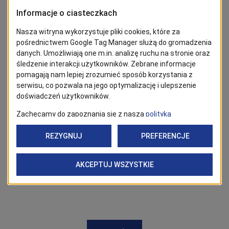
Bilety dostępne na
kupbilecik.pl
;
biletomat.pl
BĄDŹ NA BIEŻĄCO!
Kliknij w przycisk „Obserwuj”, aby być bieżąco z
wiadomościami ze Szczecina. Najbardziej interesujące wpisy
znajdziesz w Google News!
Obserwuj