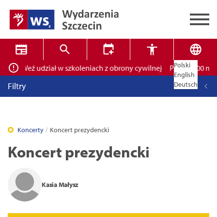
Polski
kich! Weź udział w szkoleniach z obrony cywilnej
Ponad 400 miejsc
✕
Wyszukiwarka
English
Deutsch
Filtry
Koncerty
Koncert prezydencki
Koncert prezydencki
Tryb wysokiego kontrastu
14
16
18
Kasia Małysz
Zamknij