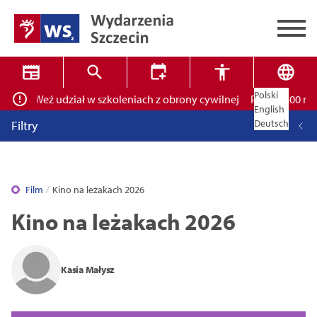
Polski
ich! Weź udział w szkoleniach z obrony cywilnej
Ponad 400 miejsc
✕
Wyszukiwarka
English
Deutsch
Filtry
Film
Kino na leżakach 2026
Kino na leżakach 2026
Tryb wysokiego kontrastu
Kasia Małysz
14
16
18