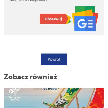
znajdziesz w Google News!
Obserwuj
Powrót
Zobacz również