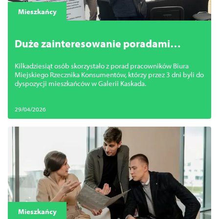
Mieszkańcy
Duże zainteresowanie poradami
konsumenckimi
Kilkadziesiąt osób skorzystało z porad pracowników Biura
Miejskiego Rzecznika Konsumentów, którzy przez 3 dni byli do
dyspozycji mieszkańców w Galerii Kaskada.
29/04/2026
Mieszkańcy