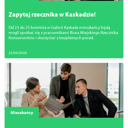
Zapytaj rzecznika w Kaskadzie!
Od 23 do 25 kwietnia w Galerii Kaskada mieszkańcy będą
mogli spotkać się z pracownikami Biura Miejskiego Rzecznika
Konsumentów i skorzystać z bezpłatnych porad.
22/04/2026
Mieszkańcy