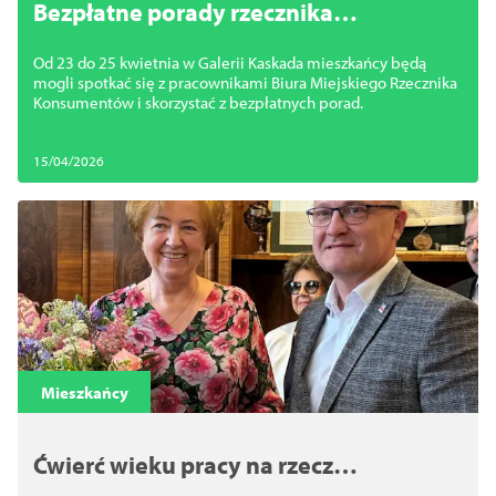
Bezpłatne porady rzecznika
konsumentów w Kaskadzie
Od 23 do 25 kwietnia w Galerii Kaskada mieszkańcy będą
mogli spotkać się z pracownikami Biura Miejskiego Rzecznika
Konsumentów i skorzystać z bezpłatnych porad.
15/04/2026
Mieszkańcy
Ćwierć wieku pracy na rzecz
mieszkańców