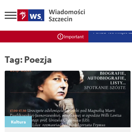
Zadbaj o bezpieczeń
Ponad 400 miejsc cz
Important
ZPW Miedwie świętuj
Bulwarove Szczecin
Tag: Poezja
Program „Nowy Dom”
Nowa stacja BikeS j
Kultura