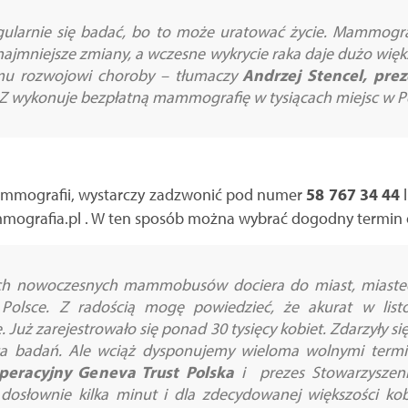
gularnie się badać, bo to może uratować życie. Mammograf
 najmniejsze zmiany, a wczesne wykrycie raka daje dużo wię
mu rozwojowi choroby
– tłumaczy
Andrzej Stencel, pre
FZ wykonuje bezpłatną mammografię w tysiącach miejsc w P
mammografii, wystarczy zadzwonić pod numer
58 767 34 44
l
mmografia.pl . W ten sposób można wybrać dogodny termin 
ch nowoczesnych mammobusów dociera do miast, miastecz
olsce. Z radością mogę powiedzieć, że akurat w listo
. Już zarejestrowało się ponad 30 tysięcy kobiet. Zdarzyły s
ąca badań. Ale wciąż dysponujemy wieloma wolnymi ter
peracyjny Geneva Trust Polska
i prezes Stowarzyszen
osłownie kilka minut i dla zdecydowanej większości kobi