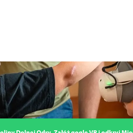
oliny Dolnej Odry. Załóż gogle VR i odkryj Mi