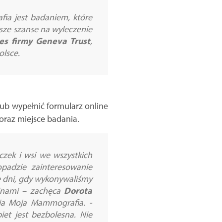
ia jest badaniem, które
ksze szanse na wyleczenie
zes firmy Geneva Trust
,
olsce.
ub wypełnić formularz online
oraz miejsce badania.
ek i wsi we wszystkich
padzie zainteresowanie
ię dni, gdy wykonywaliśmy
minami
– zachęca
Dorota
ia Moja Mammografia.
-
et jest bezbolesna. Nie