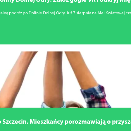
ualną podróż po Dolinie Dolnej Odry. Już 7 sierpnia na Alei Kwiatowej cz
 Szczecin. Mieszkańcy porozmawiają o przyszło