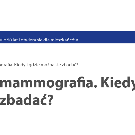
stwo swoje i bliskich! Weź udział w szkoleniach z obrony cywilnej
eka na uczniów. Rusza nabór do szczecińskich burs i internatów
e 50 lat i otwiera się dla mieszkańców
 2026. Program atrakcji na weekend 25–26 lipca
. Trwa nabór wniosków na wynajem 12 lokali w centrum miasta
afia. Kiedy i gdzie można się zbadać?
uż działa. Rowery miejskie dostępne przy Pętli Ludowej
 mammografia. Kiedy
 zbadać?