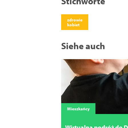
Stichworte
zdrowie
kobiet
Siehe auch
Mieszkańcy
Wirtualna podróż do D