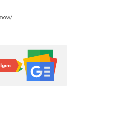
ramow/
olgen