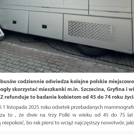
sów codziennie odwiedza kolejne polskie miejscowośc
gły skorzystać mieszkanki m.in. Szczecina, Gryfina i w
Z refunduje to badanie kobietom od 45 do 74 roku życi
 1 listopada 2025 roku odsetek przebadanych mammograficz
cza to , że dwie na trzy Polki w wieku od 45 do 75 la
iepokoić, bo rak piersi to wciąż najczęstszy nowotwór, jaki