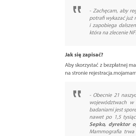
- Zachęcam, aby re
potrafi wykazać już
i zapobiega dalsze
która na zlecenie N
Jak się zapisać?
Aby skorzystać z bezpłatnej 
na stronie rejestracja.mojama
- Obecnie 21 naszy
województwach w P
badaniami jest spore
nawet po 1,5 tysi
Sepko, dyrektor o
Mammografia trwa d