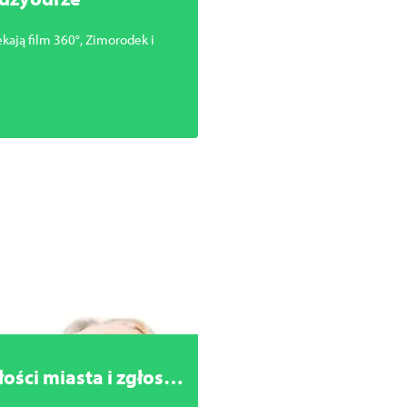
ekają film 360°, Zimorodek i
ści miasta i zgłoszą