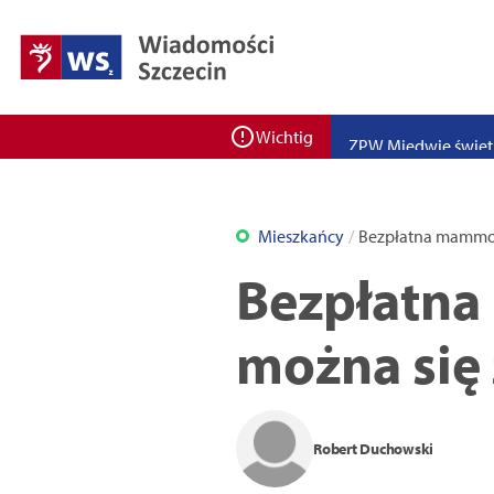
Zadbaj o bezpieczeń
Ponad 400 miejsc cz
ZPW Miedwie świętuj
Wichtig
Bulwarove Szczecin
Program „Nowy Dom”
Mieszkańcy
Bezpłatna mammogr
Nowa stacja BikeS j
Bezpłatna
można się
Robert Duchowski