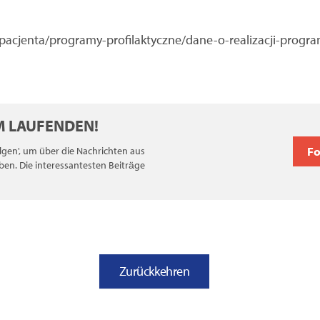
a-pacjenta/programy-profilaktyczne/dane-o-realizacji-prog
EM LAUFENDEN!
F
Folgen', um über die Nachrichten aus
ben. Die interessantesten Beiträge
Zurückkehren