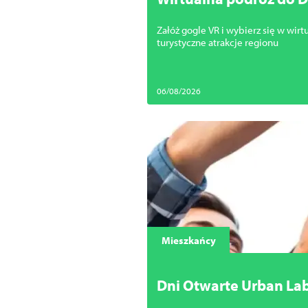
Załóż gogle VR i wybierz się w wirt
turystyczne atrakcje regionu
06/08/2026
Mieszkańcy
Dni Otwarte Urban Lab
swoje pomysły