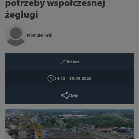
potrzeby współczesnej
żeglugi
14
16
18
Schließen
Piotr Zieliński
Biznes
14:15
10.06.2026
Aktie