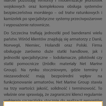
filarów pozostają remonty i modernizacje jednostek
wojskowych oraz kompleksowa obsługa systemów
bezpieczeństwa morskiego – od tratw ratunkowych i
kamizelek po specjalistyczne systemy przeciwpożarowe
i wyposażenie ratownicze.
Do Szczecina trafiają jednostki pod banderami wielu
państw. Wśród klientów znajdują się armatorzy z Danii,
Norwegii, Niemiec, Holandii oraz Polski. Firma
obsługuje zarówno duże statki handlowe, jak i
jednostki specjalistyczne – lodołamacze, pilotówki czy
statki pomocnicze (źródło: materiały Net Marine
Group). Na rynku stoczniowym, gdzie terminy i
niezawodność mają bezpośredni wpływ na
funkcjonowanie armatorów, Net Marine Group stawia
na trzy wartości: jakość, solidność i terminowość. To
właśnie one sprawiają, że zagraniczni klienci regularnie
wybierają szczecińską stocznię do realizacji remontów