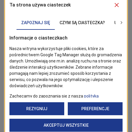
klasowych i przeglądów technicznych.
Certyfikat „Zrobione w Szczecinie”, koordynowany przez
Agencję Rozwoju Metropolii Szczecińskiej, funkcjonuje
od 2018 roku i stał się jednym z najbardziej
rozpoznawalnych lokalnych wyróżnień. Od początku
trwania projektu o certyfikat ubiegało się już ponad 400
firm. To wyróżnienie określane jest jako symbol lokalnej
dumy – nie wiąże się z gratyfikacjami finansowymi, lecz
ma ogromne znaczenie wizerunkowe, wpływając na
rozpoznawalność marek i podkreślając ich związek ze
Szczecinem.
W edycji 2025
nagrodzonych zostało 21
przedsiębiorców.
zrobione.szczecin.eu