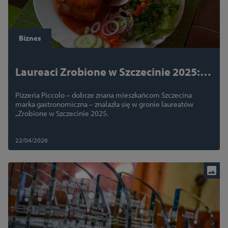
Biznes
Laureaci Zrobione w Szczecinie 2025:
Pizzeria Piccolo – smak tradycji, który
Pizzeria Piccolo – dobrze znana mieszkańcom Szczecina
trwa od pokoleń
marka gastronomiczna – znalazła się w gronie laureatów
„Zrobione w Szczecinie 2025.
22/04/2026