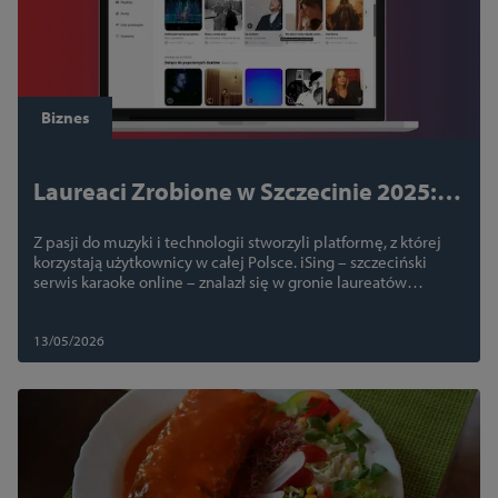
Biznes
Laureaci Zrobione w Szczecinie 2025:
iSing – platforma, która zamieniła
Z pasji do muzyki i technologii stworzyli platformę, z której
śpiewanie w internetową społeczność
korzystają użytkownicy w całej Polsce. iSing – szczeciński
serwis karaoke online – znalazł się w gronie laureatów
„Zrobione w Szczecinie 2025”.
13/05/2026