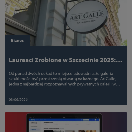
Biznes
Laureaci Zrobione w Szczecinie 2025:
ArtGalle – galeria, która od lat oswaja
Od ponad dwóch dekad to miejsce udowadnia, że galeria
sztukę
sztuki może być przestrzenią otwartą na każdego. ArtGalle,
jedna z najbardziej rozpoznawalnych prywatnych galerii w
Szczecinie, została w ubiegłym roku wyróżniona certyfikatem
„Zrobione w Szczecinie”.
03/06/2026