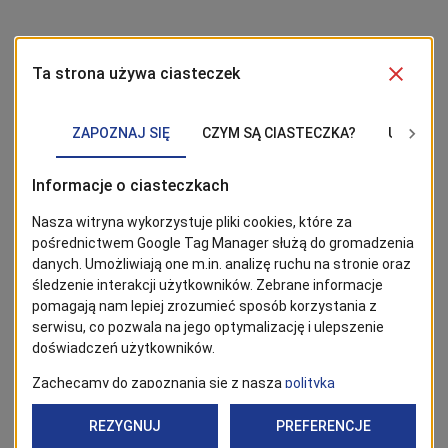
BĄDŹ NA BIEŻĄCO!
Kliknij w przycisk „Obserwuj”, aby być bieżąco z
wiadomościami ze Szczecina. Najbardziej interesujące wpisy
znajdziesz w Google News!
Obserwuj
Powrót