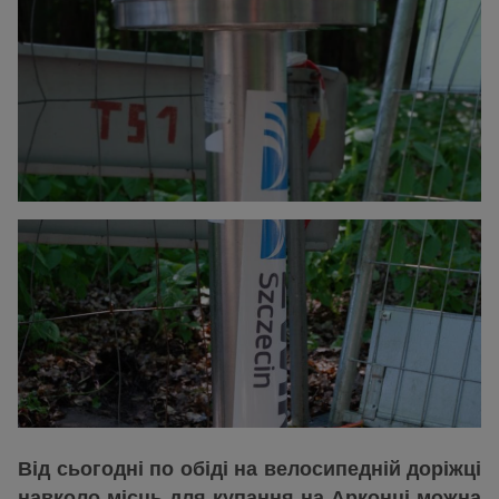
Від сьогодні по обіді на велосипедній доріжці
навколо місць для купання на Арконці можна