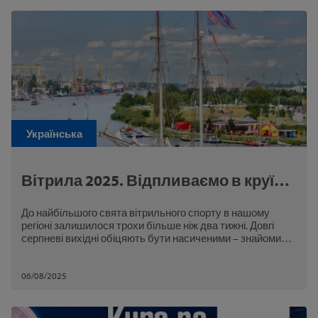
Українська
Вітрила 2025. Відпливаємо в круїз
гарного настрою!
До найбільшого свята вітрильного спорту в нашому
регіоні залишилося трохи більше ніж два тижні. Довгі
серпневі вихідні обіцяють бути насиченими – знайомимо
з програмою заходу!
06/08/2025