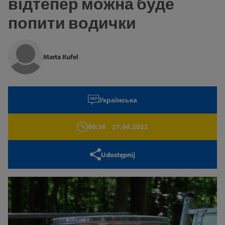
відтепер можна буде
Zamknij
попити водички
Marta Kufel
Українська
06:36
27.06.2022
Udostępnij