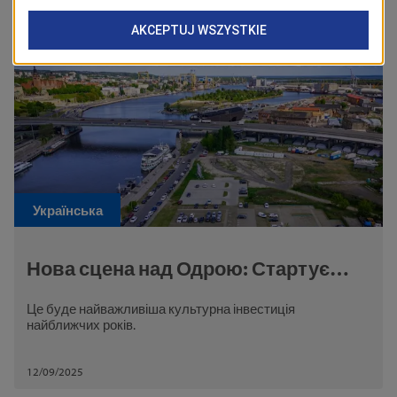
Zobacz również
Українська
Нова сцена над Одрою: Стартує
конкурс на проєкт Театру Сучасного
Це буде найважливіша культурна інвестиція
у Щецині
найближчих років.
12/09/2025