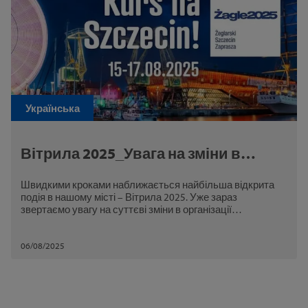
Українська
Вітрила 2025_Увага на зміни в
організації дорожнього руху та
Швидкими кроками наближається найбільша відкрита
міського транспорту
подія в нашому місті – Вітрила 2025. Уже зараз
звертаємо увагу на суттєві зміни в організації
дорожнього руху, які охоплюватимуть вулиці в межах
зони проведення заходу.
06/08/2025