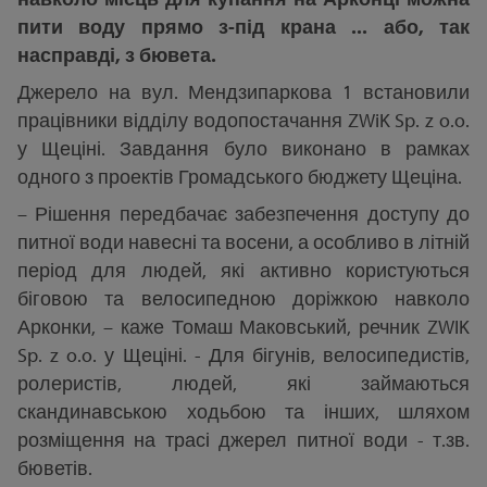
пити воду прямо з-під крана ... або, так
насправді, з бювета.
Джерело на вул. Мендзипаркова 1 встановили
працівники відділу водопостачання ZWiK Sp. z o.o.
у Щеціні. Завдання було виконано в рамках
одного з проектів Громадського бюджету Щеціна.
– Рішення передбачає забезпечення доступу до
питної води навесні та восени, а особливо в літній
період для людей, які активно користуються
біговою та велосипедною доріжкою навколо
Арконки, – каже Томаш Маковський, речник ZWIK
Sp. z o.o. у Щеціні. - Для бігунів, велосипедистів,
ролеристів, людей, які займаються
скандинавською ходьбою та інших, шляхом
розміщення на трасі джерел питної води - т.зв.
бюветів.