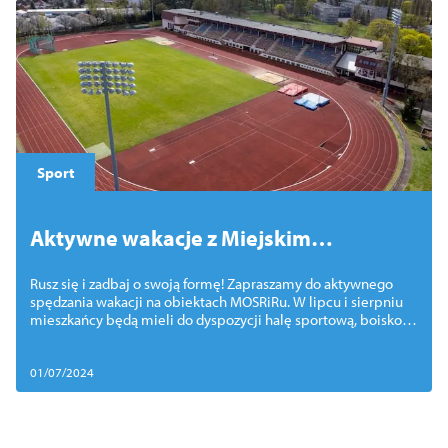
Sport
Aktywne wakacje z Miejskim
Ośrodkiem Sportu Rekreacji i
Rusz się i zadbaj o swoją formę! Zapraszamy do aktywnego
Rehabilitacji
spędzania wakacji na obiektach MOSRiRu. W lipcu i sierpniu
mieszkańcy będą mieli do dyspozycji halę sportową, boisko
piłkarskie i stadion lekkoatletyczny.
01/07/2024