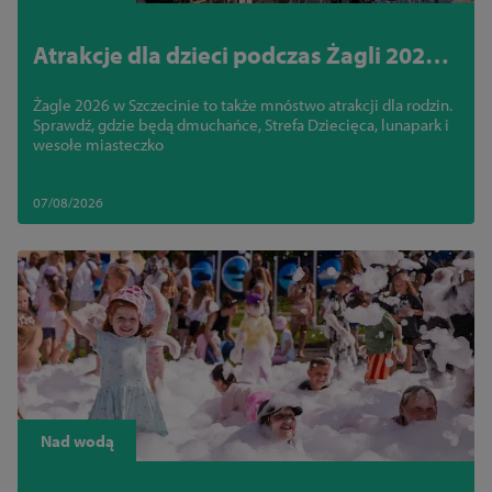
Atrakcje dla dzieci podczas Żagli 2026.
Wesołe miasteczko i strefa zabawy
Żagle 2026 w Szczecinie to także mnóstwo atrakcji dla rodzin.
Sprawdź, gdzie będą dmuchańce, Strefa Dziecięca, lunapark i
wesołe miasteczko
07/08/2026
Nad wodą