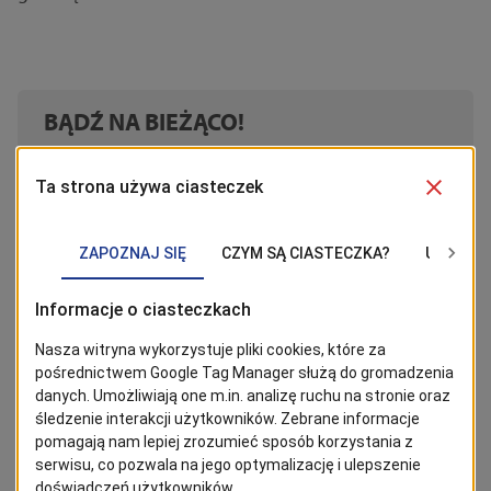
BĄDŹ NA BIEŻĄCO!
Kliknij w przycisk „Obserwuj”, aby być bieżąco z
wiadomościami ze Szczecina. Najbardziej interesujące wpisy
znajdziesz w Google News!
Obserwuj
Powrót