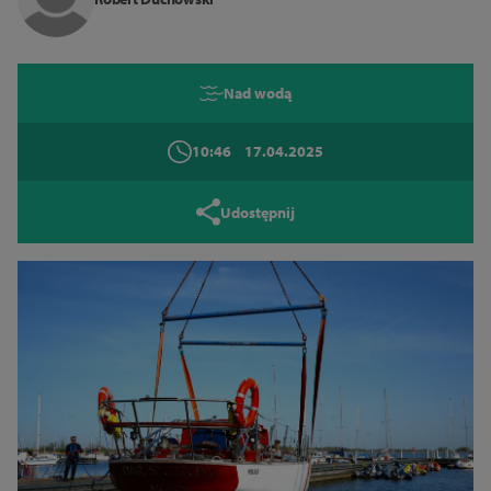
Zamknij
Nad wodą
10:46
17.04.2025
Udostępnij