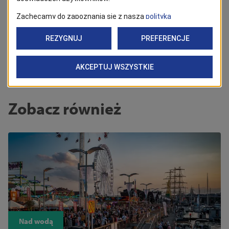
Tagi
centrum
dar
zeglarskie
żeglarstwo
szczecina
Zobacz również
Nad wodą