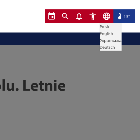
13°
Polski
English
Українська
Deutsch
lu. Letnie