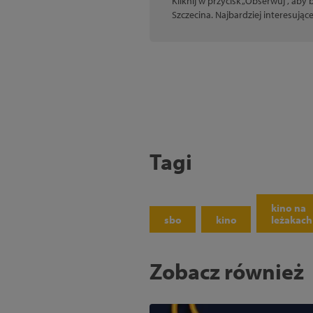
Kliknij w przycisk „Obserwuj”, aby
Szczecina. Najbardziej interesują
Tagi
kino na
sbo
kino
leżakach
Zobacz również