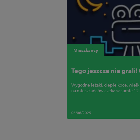
Mieszkańcy
Tego jeszcze nie grali
Wygodne leżaki, ciepłe koce, wielk
na mieszkańców czeka w sumie 12
06/06/2025