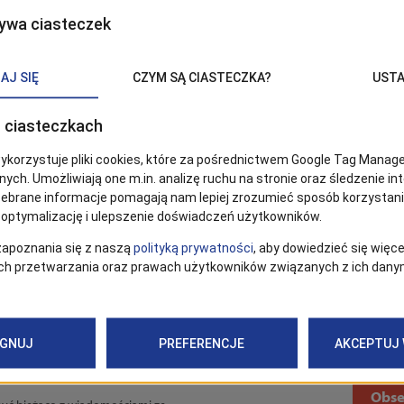
alizacji, odwadze i pokonywaniu własnych słabości, z nieza
etrznymi.
oddanych zostanie 100 wygodnych leżaków oraz koce zapew
 odstraszające komary,
rcję popcornu gratis.
ego” powstało dzięki zaangażowaniu szczecinian w
Szcze
ga Szczecińska Turystyka Wydarzenia
.
REPERTUAR „KINA PLENEROWEGO NA ZAWADZKIEGO”
Obse