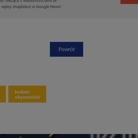
 być bieżąco z wiadomościami ze
ce wpisy znajdziesz w Google News!
Powrót
budzet
obywatelski