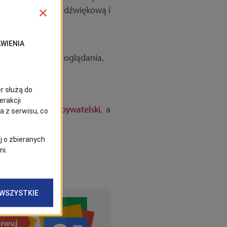
pomnianą ścieżką dźwiękową i
niające komfort oglądania,
ciński Budżet Obywatelski
, a
rwuj