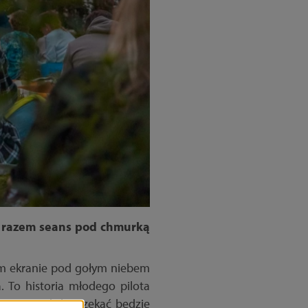
m razem seans pod chmurką
żym ekranie pod gołym niebem
a
. To historia młodego pilota
 Gun. Na widzów czekać będzie