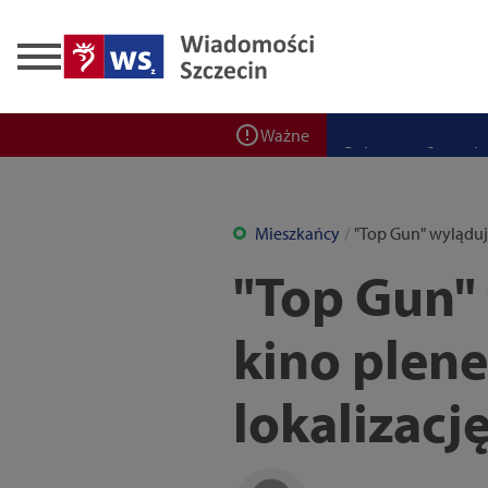
Zadbaj o bezpieczeń
Ponad 400 miejsc cz
ZPW Miedwie świętuj
Bulwarove Szczecin
Ważne
Program „Nowy Dom”
Nowa stacja BikeS j
Mieszkańcy
"Top Gun" wyląduj
"Top Gun" 
kino plen
lokalizacj