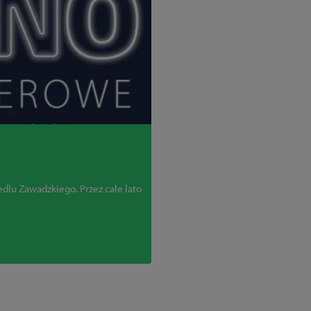
edlu Zawadzkiego. Przez całe lato