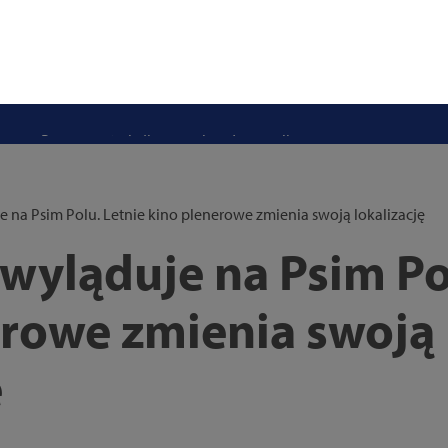
stwo swoje i bliskich! Weź udział w szkoleniach z obrony cywilnej
eka na uczniów. Rusza nabór do szczecińskich burs i internatów
e 50 lat i otwiera się dla mieszkańców
 2026. Program atrakcji na weekend 25–26 lipca
. Trwa nabór wniosków na wynajem 12 lokali w centrum miasta
uż działa. Rowery miejskie dostępne przy Pętli Ludowej
e na Psim Polu. Letnie kino plenerowe zmienia swoją lokalizację
wyląduje na Psim Po
erowe zmienia swoją
ę