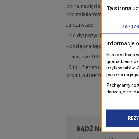
pełna napięcia opowieść o ryw
spektakularnymi scenami powi
Jak zawsze:
- do dyspozycji kinomaniaków 
- dostępne będą również środki
- pierwsze 100 osób otrzyma po
„Kino Plenerowe na Zawadzki
organizatorem cyklu jest
Żeglu
BĄDŹ NA BIEŻĄCO!