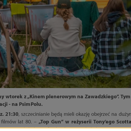
ny wtorek z „Kinem plenerowym na Zawadzkiego”. Ty
cji - na Psim Polu.
z. 21:30
, szczecinianie będą mieli okazję obejrzeć na du
 filmów lat 80. –
„Top Gun” w reżyserii Tony’ego Scott
 Tom Cruise), który trafia do elitarnej szkoły lotniczej Top