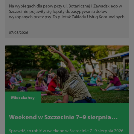
dla psów. Chodzi o bezpieczeństwo
Na wybiegach dla psów przy ul. Botanicznej i Zawadzkiego w
Szczecinie pojawiły się łopaty do zasypywania dołów
wykopanych przez psy. To pilotaż Zakładu Usług Komunalnych
07/08/2026
Mieszkańcy
Weekend w Szczecinie 7–9 sierpnia
2026. Najciekawsze wydarzenia,
Sprawdź, co robić w weekend w Szczecinie 7–9 sierpnia 2026.
koncerty i atrakcje