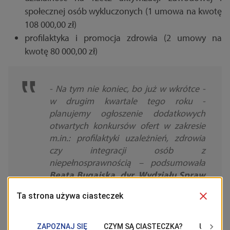
społecznej osób wykluczonych (1 umowa na kwotę
108 000,00 zł)
profilaktyka i promocja zdrowia (2 umowy na
kwotę 80 000,00 zł)
- Na tym nie koniec, bo już w wkrótce -
w drugim kwartale tego roku -
planujemy ogłoszenie dodatkowych
otwartych konkursów ofert w zakresie
m.in.: profilaktyki uzależnień, zdrowia
czy integracji osób z
niepełnosprawnością – podsumowała
Beata Bugajska, dyr. Wydziału Spraw
Społecznych.