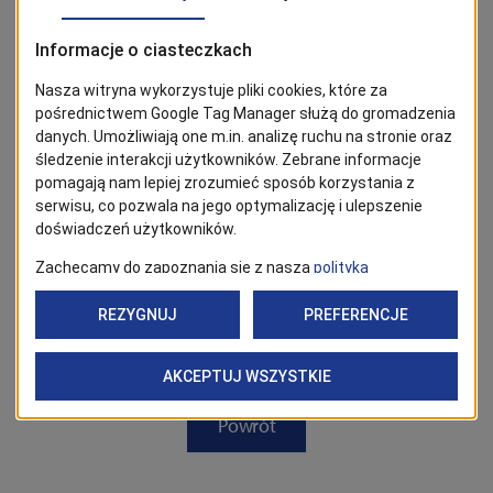
BĄDŹ NA BIEŻĄCO!
Kliknij w przycisk „Obserwuj”, aby być bieżąco z
wiadomościami ze Szczecina. Najbardziej interesujące wpisy
znajdziesz w Google News!
Obserwuj
Powrót