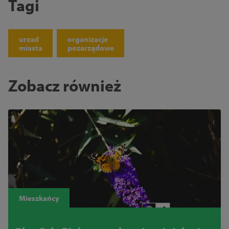
Tagi
urzad
organizacje
miasta
pozarządowe
Zobacz również
Mieszkańcy