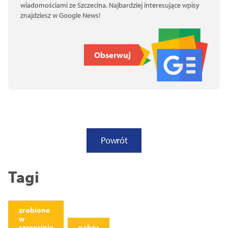
wiadomościami ze Szczecina. Najbardziej interesujące wpisy
znajdziesz w Google News!
Obserwuj
Powrót
Tagi
zrobione
w
szczecinie
nabór