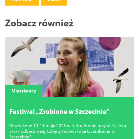
Zobacz również
Mieszkańcy
Festiwal „Zrobione w Szczecinie”
W weekend 10-11 maja 2025 w Netto Arenie przy ul. Szafera
3/5/7 odbędzie się kolejny Festiwal marki „Zrobione w
Szczecinie".