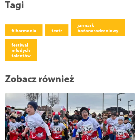
Tagi
jarmark
filharmonia
teatr
bożonarodzeniowy
festiwal
młodych
talentów
Zobacz również