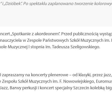
t” i „Dzióbek”. Po spektaklu zaplanowano tworzenie kolorowy
oncert „Spotkanie z akordeonem”. Przed publicznością wystąp
nauczyciela w Zespole Państwowych Szkół Muzycznych im. 
ole Muzycznej I stopnia im. Tadeusza Szeligowskiego.
0 zapraszamy na koncerty plenerowe – od klasyki, przez ja
e Zespołu Szkół Muzycznych im. F. Nowowiejskiego, Euromusic
Jazz, Barwy perkusji i koncert specjalny Szczecin kolebką big