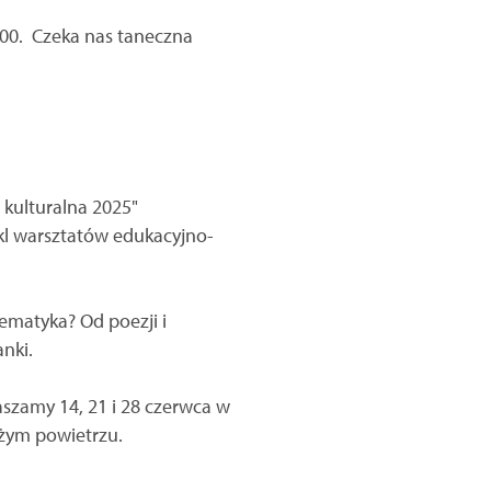
:00. Czeka nas taneczna
kulturalna 2025"
kl warsztatów edukacyjno-
Tematyka? Od poezji i
nki.
aszamy 14, 21 i 28 czerwca w
eżym powietrzu.