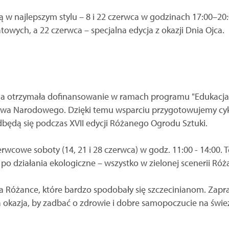
w najlepszym stylu – 8 i 22 czerwca w godzinach 17:00–20
towych, a 22 czerwca – specjalna edycja z okazji Dnia Ojca.
na otrzymała dofinansowanie w ramach programu "Edukacja 
ictwa Narodowego. Dzięki temu wsparciu przygotowujemy cy
odbędą się podczas XVII edycji Różanego Ogrodu Sztuki.
rwcowe soboty (14, 21 i 28 czerwca) w godz. 11:00 - 14:00. 
po działania ekologiczne – wszystko w zielonej scenerii Róża
a Różance, które bardzo spodobały się szczecinianom. Zapr
a okazja, by zadbać o zdrowie i dobre samopoczucie na świ