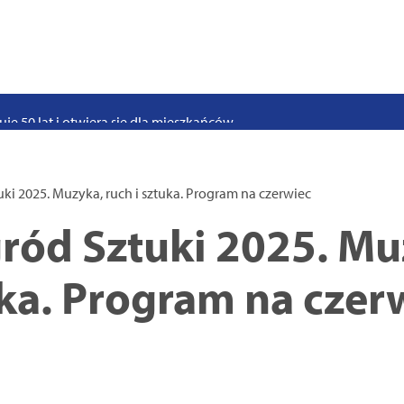
stwo swoje i bliskich! Weź udział w szkoleniach z obrony cywilnej
eka na uczniów. Rusza nabór do szczecińskich burs i internatów
e 50 lat i otwiera się dla mieszkańców
 2026. Program atrakcji na weekend 25–26 lipca
. Trwa nabór wniosków na wynajem 12 lokali w centrum miasta
ki 2025. Muzyka, ruch i sztuka. Program na czerwiec
uż działa. Rowery miejskie dostępne przy Pętli Ludowej
ród Sztuki 2025. Mu
uka. Program na czer