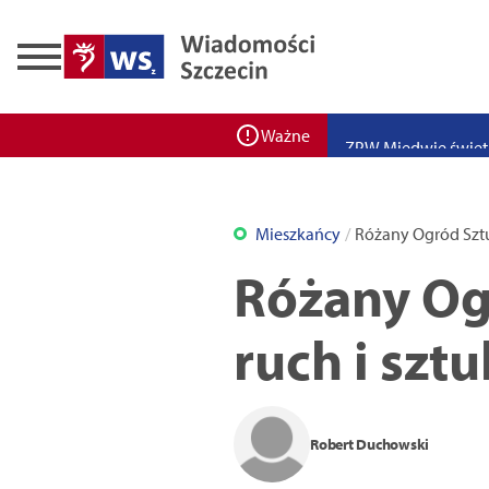
Zadbaj o bezpieczeń
Ponad 400 miejsc cz
ZPW Miedwie świętuj
Ważne
Bulwarove Szczecin
Program „Nowy Dom”
Mieszkańcy
Różany Ogród Sztu
Nowa stacja BikeS j
Różany Og
ruch i szt
Robert Duchowski