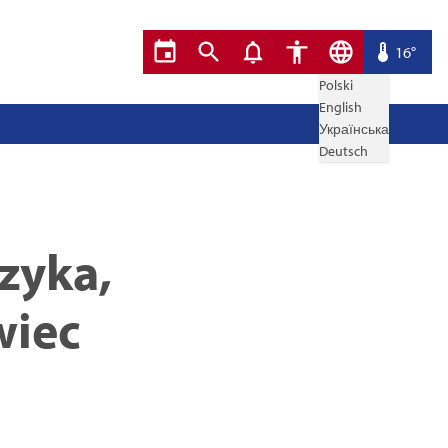
16°
Polski
English
Українська
Deutsch
zyka,
wiec