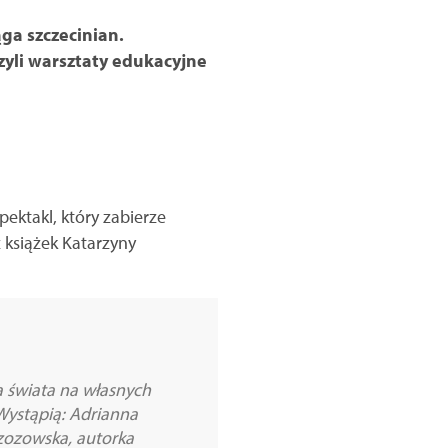
ga szczecinian.
zyli warsztaty edukacyjne
ektakl, który zabierze
książek Katarzyny
a świata na własnych
Wystąpią: Adrianna
zozowska, autorka