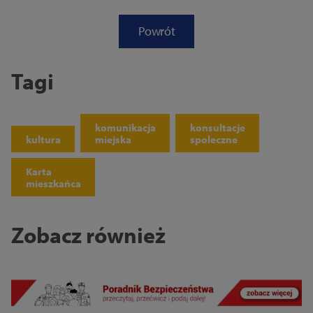
Powrót
Tagi
komunikacja
konsultacje
kultura
miejska
spoleczne
Karta
mieszkańca
Zobacz również