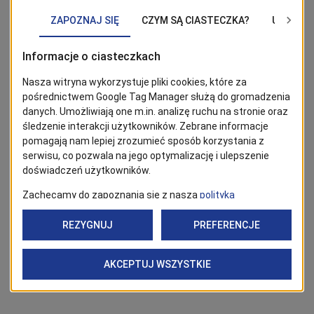
Mieszkańca.
BĄDŹ NA BIEŻĄCO!
Kliknij w przycisk „Obserwuj”, aby być bieżąco z
wiadomościami ze Szczecina. Najbardziej interesujące wpisy
znajdziesz w Google News!
Obserwuj