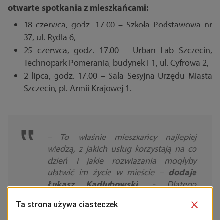
otwarte spotkania z mieszkańcami:
18 czerwca, godz. 17.00 – Szkoła Podstawowa nr
37, ul. Rydla 6,
25 czerwca, godz. 17.00 – Urban Lab Szczecin,
Technopark Pomerania, budynek F1, ul. Cyfrowa 2,
2 lipca, godz. 17.00 – Sala Sesyjna Urzędu Miasta
Szczecin, pl. Armii Krajowej 1.
– To właśnie mieszkańcy najlepiej
wiedzą, z jakich usług korzystają na co
dzień i jakie rozwiązania mogłyby
ułatwić im życie w mieście
–
dodaje
Łukasz Kadłubowski.
-
Dlatego
zachęcam do udziału w konsultacjach.
To najlepsza okazja, by powiedzieć nam,
jakie korzyści powinna oferować Karta