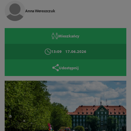
Tryb wysokiego kontrastu
Anna Wereszczuk
14
16
18
Mieszkańcy
Zamknij
13:09
17.06.2026
Udostępnij