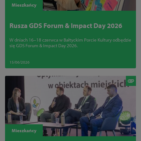
Mieszkańcy
Rusza GDS Forum & Impact Day 2026
W dniach 16–18 czerwca w Bałtyckim Porcie Kultury odbędzie
się GDS Forum & Impact Day 2026.
15/06/2026
Mieszkańcy