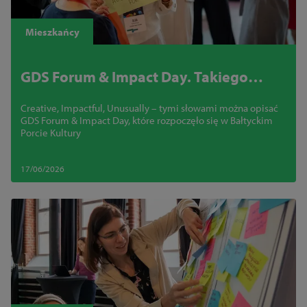
Mieszkańcy
GDS Forum & Impact Day. Takiego
wydarzenia jeszcze w Szczecinie nie
Creative, Impactful, Unusually – tymi słowami można opisać
było
GDS Forum & Impact Day, które rozpoczęło się w Bałtyckim
Porcie Kultury
17/06/2026