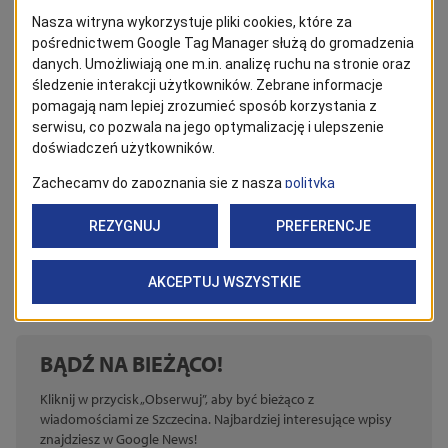
obowiązuje wcześniejsza rejestracja.
Link do rejestracji
https://energiamiastaszczecin.eu/r
ejestracja/
Załączniki
Pobierz
Energia Miasta Szczecin.pdf
application/pdf
BĄDŹ NA BIEŻĄCO!
Kliknij w przycisk „Obserwuj”, aby być bieżąco z
wiadomościami ze Szczecina. Najbardziej interesujące wpisy
znajdziesz w Google News!