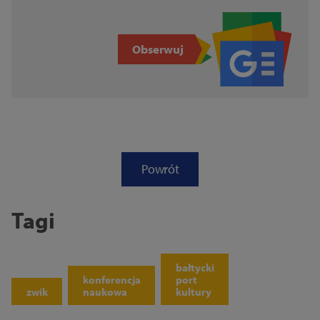
Obserwuj
Powrót
Tagi
bałtycki
konferencja
port
zwik
naukowa
kultury