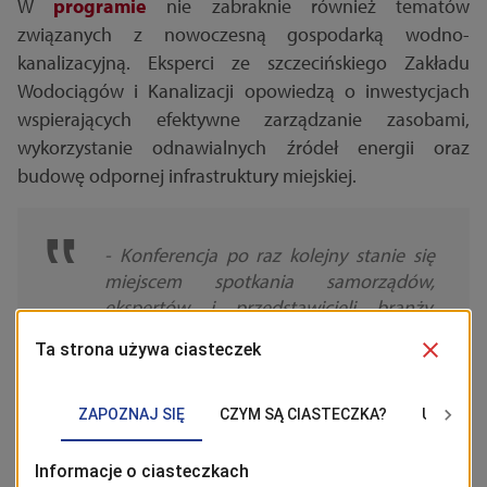
W
programie
nie zabraknie również tematów
związanych z nowoczesną gospodarką wodno-
kanalizacyjną. Eksperci ze szczecińskiego Zakładu
Wodociągów i Kanalizacji opowiedzą o inwestycjach
wspierających efektywne zarządzanie zasobami,
wykorzystanie odnawialnych źródeł energii oraz
budowę odpornej infrastruktury miejskiej.
- Konferencja po raz kolejny stanie się
miejscem spotkania samorządów,
ekspertów i przedstawicieli branży,
którzy wspólnie będą szukać najlepszych
rozwiązań dla rozwoju współczesnych
miast - mówi
Celina Wołosz, rzecznik
prasowy spółki Żegluga Szczecińska
Turystyka Wydarzenia
. - Udział w
wydarzeniu jest bezpłatny, jednak