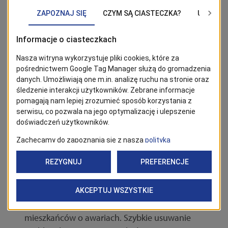
przedsiębiorstwem.
Tak wygląda codzienna praca służb komunalnych
w Szczecinie
Dostarczają świeżą, zdrową wodę. Można ją pić
bez przegotowania dzięki fachowcom z Zakładów
Produkcji Wody i Laboratorium
Odprowadzają ścieki. Woda, którą po oczyszczeniu
oddają do Odry jest czystsza niż ta, która płynie w
korycie. Dbają o to specjaliści z oczyszczalni,
przepompowni, rejonów i służby techniczne
dbające o infrastrukturę sieciową.
Działają 24 godziny na dobę i przyjmują zgłoszenia
mieszkańców o awariach. Szybkie usuwanie