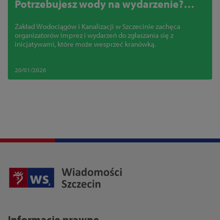
Potrzebujesz wody na wydarzenie?
Zgłoś się do ZWiK!
Zakład Wodociągów i Kanalizacji w Szczecinie zachęca
organizatorów imprez i wydarzeń do zgłaszania się z
inicjatywami, które może wesprzeć kranówką.
20/01/2026
Informacje prawne