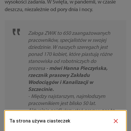
wysokości zadania. W Święta, w pandemii, w czasie
deszczu, niezależnie od pory dnia i nocy.
Załoga ZWiK to 650 zaangażowanych
pracowników, specjalistów w swojej
dziedzinie. W naszych szeregach jest
ponad 170 kobiet, które piastują różne
stanowiska od robotniczych do
prezesa
- mówi Hanna Pieczyńska,
rzecznik prasowy Zakładu
Wodociągów i Kanalizacji w
Szczecinie.
- Między najstarszym, najmłodszym
pracownikiem jest blisko 50 lat.
Aktualnie najdłuższy staż pracy u nas to
45 lat! To pokazuje, że ZWiK jest
stabilnym pracodawcą i solidnym