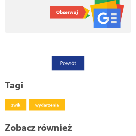
Obserwuj
Powrót
Tagi
zwik
wydarzenia
Zobacz również