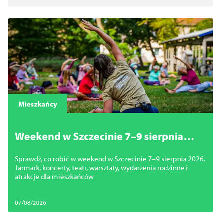
Mieszkańcy
Weekend w Szczecinie 7–9 sierpnia
2026. Najciekawsze wydarzenia,
Sprawdź, co robić w weekend w Szczecinie 7–9 sierpnia 2026.
koncerty i atrakcje
Jarmark, koncerty, teatr, warsztaty, wydarzenia rodzinne i
atrakcje dla mieszkańców
07/08/2026