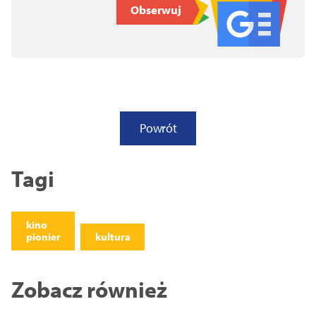
Obserwuj
Powrót
Tagi
kino
pionier
kultura
Zobacz również