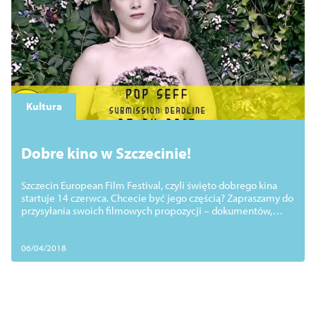
Kultura
Dobre kino w Szczecinie!
Szczecin European Film Festival, czyli święto dobrego kina
startuje 14 czerwca. Chcecie być jego częścią? Zapraszamy do
przysyłania swoich filmowych propozycji – dokumentów,
fabuł, reportaży, animacji...
06/04/2018