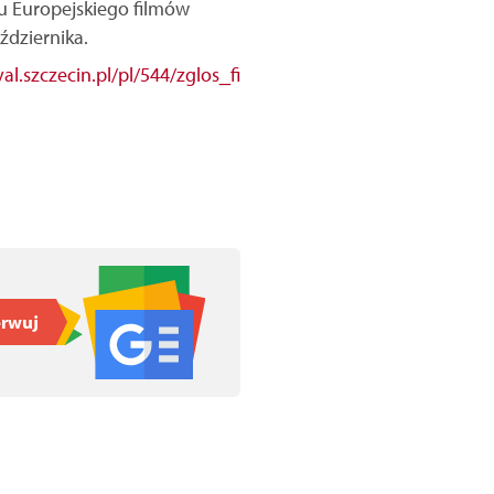
u Europejskiego filmów
ździernika.
al.szczecin.pl/pl/544/zglos_fi
rwuj