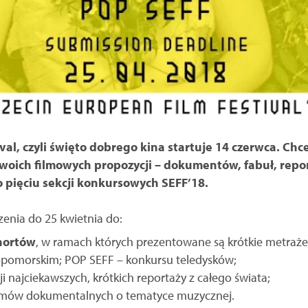
val, czyli święto dobrego kina startuje 14 czerwca. Chce
woich filmowych propozycji – dokumentów, fabuł, repor
o pięciu sekcji konkursowych SEFF’18.
zenia do 25 kwietnia do:
hortów
, w ramach których prezentowane są krótkie metraż
omorskim; POP SEFF – konkursu teledysków;
i najciekawszych, krótkich reportaży z całego świata;
ilmów dokumentalnych o tematyce muzycznej.