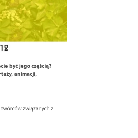
cie być jego częścią?
taży, animacji,
e twórców związanych z