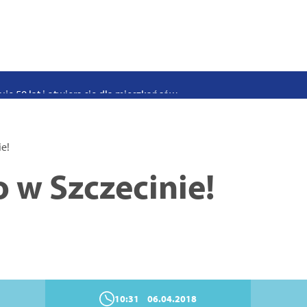
stwo swoje i bliskich! Weź udział w szkoleniach z obrony cywilnej
eka na uczniów. Rusza nabór do szczecińskich burs i internatów
e 50 lat i otwiera się dla mieszkańców
 2026. Program atrakcji na weekend 25–26 lipca
. Trwa nabór wniosków na wynajem 12 lokali w centrum miasta
ie!
uż działa. Rowery miejskie dostępne przy Pętli Ludowej
 w Szczecinie!
10:31
06.04.2018