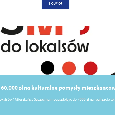
Powrót
i 60.000 zł na kulturalne pomysły mieszkańców
okalsów”. Mieszkańcy Szczecina mogą zdobyć do 7000 zł na realizację wł