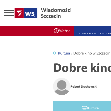
Zadbaj o bezpieczeń
Ponad 400 miejsc cz
ZPW Miedwie świętuj
Ważne
Bulwarove Szczecin
Program „Nowy Dom”
Kultura
Dobre kino w Szczecin
Nowa stacja BikeS j
Dobre kino
Robert Duchowski
Kultura