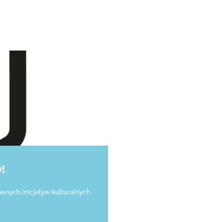
!
asnych inicjatyw kulturalnych.