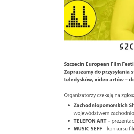
Szczecin European Film Festi
Zapraszamy do przysyłania s
teledysków, video artów – d
Organizatorzy czekają na zgłos
Zachodniopomorskich S
województwem zachodniop
TELEFON ART
– prezentacj
MUSIC SEFF
– konkursu f