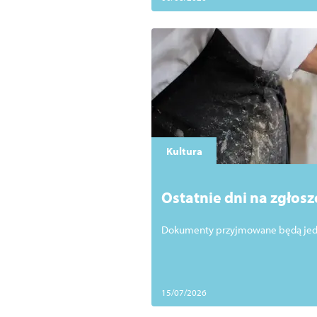
Kultura
Ostatnie dni na zgłos
Dokumenty przyjmowane będą jedyn
15/07/2026