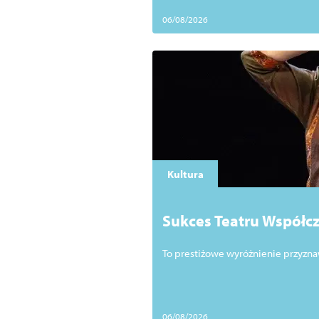
06/08/2026
Kultura
Sukces Teatru Współcz
Międzynarodowym Fes
To prestiżowe wyróżnienie przyz
06/08/2026