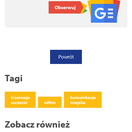
Obserwuj
Powrót
Tagi
tramwaje
komunikacja
szczecin
zditm
miejska
Zobacz również