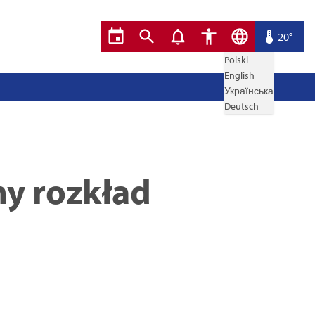
20°
Polski
English
Українська
Deutsch
my rozkład