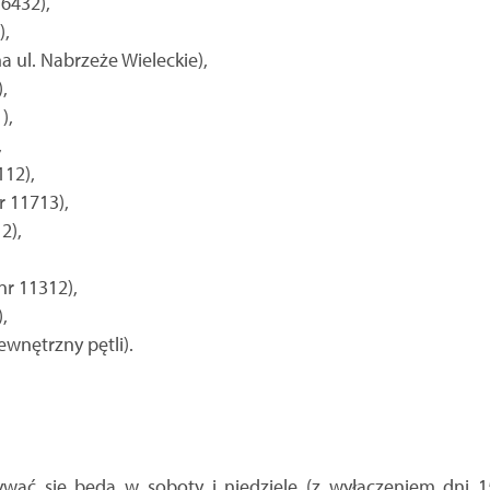
16432),
),
a ul. Nabrzeże Wieleckie),
,
),
,
112),
r 11713),
2),
nr 11312),
,
ewnętrzny pętli).
bywać się będą w soboty i niedziele (z wyłączeniem dni 15