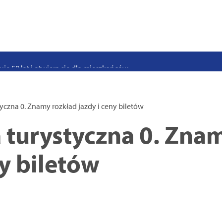
stwo swoje i bliskich! Weź udział w szkoleniach z obrony cywilnej
eka na uczniów. Rusza nabór do szczecińskich burs i internatów
e 50 lat i otwiera się dla mieszkańców
 2026. Program atrakcji na weekend 25–26 lipca
. Trwa nabór wniosków na wynajem 12 lokali w centrum miasta
tyczna 0. Znamy rozkład jazdy i ceny biletów
uż działa. Rowery miejskie dostępne przy Pętli Ludowej
a turystyczna 0. Zna
ny biletów