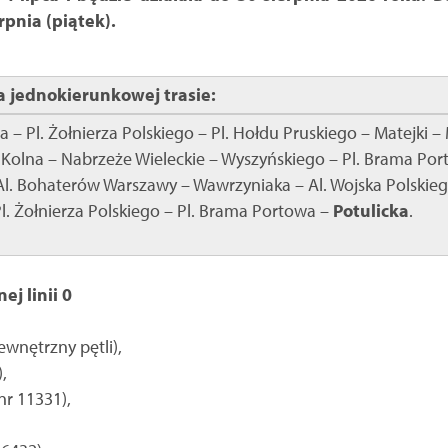
rpnia (piątek).
 jednokierunkowej trasie:
 – Pl. Żołnierza Polskiego – Pl. Hołdu Pruskiego – Matejki 
 Kolna – Nabrzeże Wieleckie – Wyszyńskiego – Pl. Brama Port
Al. Bohaterów Warszawy – Wawrzyniaka – Al. Wojska Polskieg
Pl. Żołnierza Polskiego – Pl. Brama Portowa –
Potulicka
.
ej linii 0
ewnętrzny pętli),
,
nr 11331),