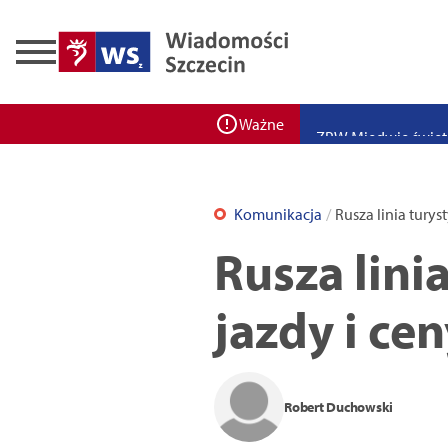
Zadbaj o bezpieczeń
Ponad 400 miejsc cz
ZPW Miedwie świętuj
Ważne
Bulwarove Szczecin
Program „Nowy Dom”
Komunikacja
Rusza linia turys
Nowa stacja BikeS j
Rusza lini
jazdy i ce
Robert Duchowski