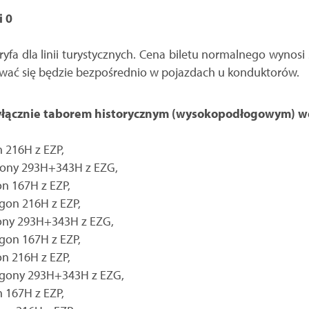
i 0
ryfa dla linii turystycznych. Cena biletu normalnego wynosi
wać się będzie bezpośrednio w pojazdach u konduktorów.
wyłącznie taborem historycznym (wysokopodłogowym)
 216H z EZP,
agony 293H+343H z EZG,
on 167H z EZP,
agon 216H z EZP,
gony 293H+343H z EZG,
agon 167H z EZP,
on 216H z EZP,
wagony 293H+343H z EZG,
 167H z EZP,