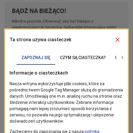
BĄDŹ NA BIEŻĄCO!
Kliknij w przycisk „Obserwuj”, aby być bieżąco z
wiadomościami ze Szczecina. Najbardziej interesujące wpisy
znajdziesz w Google News!
Obserwuj
Powrót
Tagi