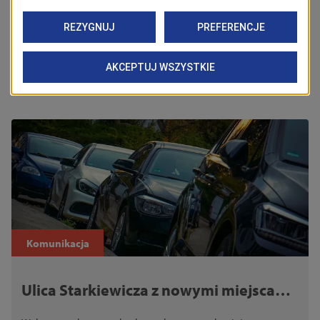
utrudnienia
zditm
stołczyn
Zobacz również
Komunikacja
Ulica Starkiewicza z nowymi miejscami
postojowymi. Wybrano wykonawcę