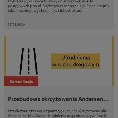
Wybrano wykonawcę budowy obustronnych miejsc
inwestycji
postojowych przy ul. Starkiewicza w Szczecinie. Prace obejmą
także przebudowę chodników i infrastruktury
07/08/2026
Komunikacja
Przebudowa skrzyżowania Andersena i
Miodowej. Utrudnienia potrwają dłużej
Przedłużono czasową organizację ruchu na skrzyżowaniu ulic
Andersena i Miodowej. Utrudnienia mają obowiązywać do 8