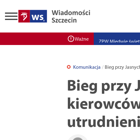
Zadbaj o bezpieczeń
Ponad 400 miejsc cz
ZPW Miedwie świętuj
Ważne
Bulwarove Szczecin
Program „Nowy Dom”
Komunikacja
Bieg przy Jasnyc
Nowa stacja BikeS j
Bieg przy 
kierowców
utrudnien