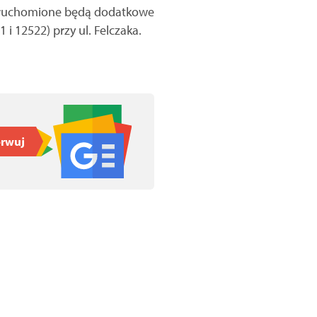
an uruchomione będą dodatkowe
1 i 12522) przy ul. Felczaka.
rwuj