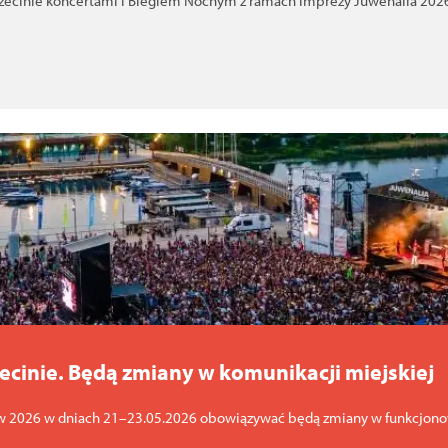
zecinie koncertami i Biegiem Nocnym z ramach imprezy Juwenalia 2026
ecinie. Będą zmiany w komunikacji miejskiej
ów 2026 w dniach 21–23.05.2026 obowiązywać będą zmiany w funkcjonow