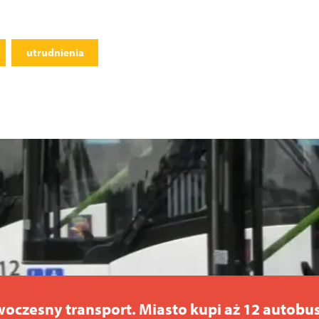
utrudnienia
owoczesny transport. Miasto kupi aż 12 auto