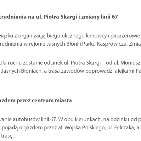
rudnienia na ul. Piotra Skargi i zmiany linii 67
wiązku z organizacją biegu ulicznego kierowcy i pasażerowie
rudnienia w rejonie Jasnych Błoni i Parku Kasprowicza. Z
a ruchu zostanie odcinek ul. Piotra Skargi – od ul. Moniuszki
Jasnych Błoniach, a trasa zawodów poprowadzi alejkami P
jazdem przez centrum miasta
nie autobusów linii 67. W obu kierunkach, na odcinku od p
 pojadą objazdem przez al. Wojska Polskiego, ul. Felczaka, al.
trasę.