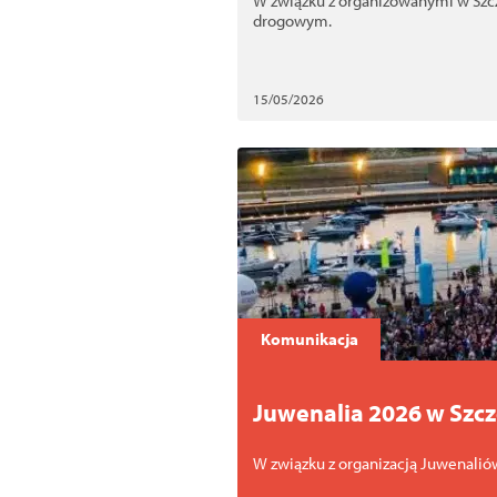
W związku z organizowanymi w Szc
drogowym.
15/05/2026
Komunikacja
Juwenalia 2026 w Szcz
W związku z organizacją Juwenali