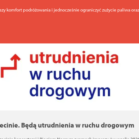
y komfort podróżowania i jednocześnie ograniczyć zużycie paliwa oraz
zecinie. Będą utrudnienia w ruchu drogowym