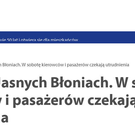
stwo swoje i bliskich! Weź udział w szkoleniach z obrony cywilnej
eka na uczniów. Rusza nabór do szczecińskich burs i internatów
e 50 lat i otwiera się dla mieszkańców
 2026. Program atrakcji na weekend 25–26 lipca
. Trwa nabór wniosków na wynajem 12 lokali w centrum miasta
h Błoniach. W sobotę kierowców i pasażerów czekają utrudnienia
uż działa. Rowery miejskie dostępne przy Pętli Ludowej
Jasnych Błoniach. W
 i pasażerów czekaj
ia