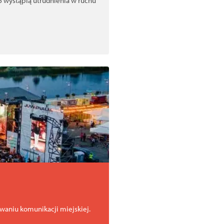
 wystąpią utrudnienia w ruchu
aniu komunikacji miejskiej.