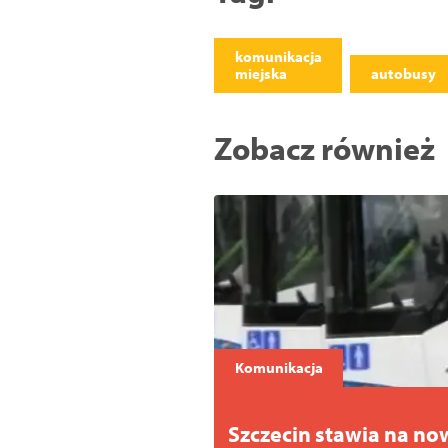
komunikacja
miejska
autobusy
Zobacz również
Komunikacja
Szczecin stawia na n