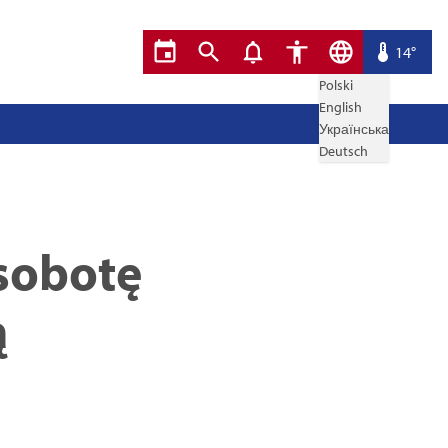
14°
Polski
English
Українська
Deutsch
 sobotę
ą