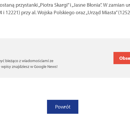
staną przystanki „Piotra Skargi” i „Jasne Błonia”. W zami
24 i 12221) przy al. Wojska Polskiego oraz „Urząd Miasta” (1252
Obse
 być bieżąco z wiadomościami ze
ce wpisy znajdziesz w Google News!
Powrót