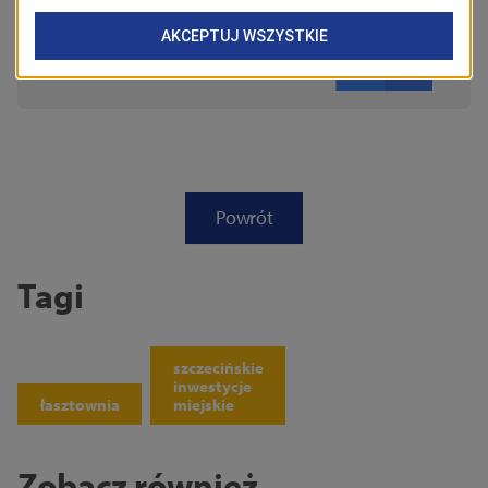
Obserwuj
Powrót
Tagi
szczecińskie
inwestycje
łasztownia
miejskie
Zobacz również