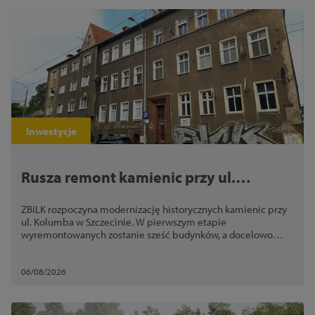
Inwestycje
Rusza remont kamienic przy ul.
Kolumba. ZBiLK odnowi nawet 10
ZBiLK rozpoczyna modernizację historycznych kamienic przy
budynków
ul. Kolumba w Szczecinie. W pierwszym etapie
wyremontowanych zostanie sześć budynków, a docelowo
nawet 10
06/08/2026