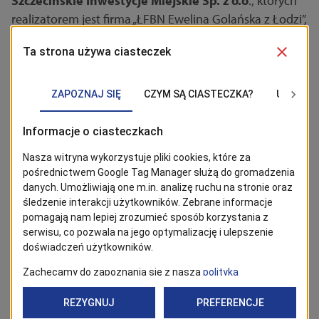
Szczecińskie Inwestycje Miejskie Sp. z o.o
., których
realizatorem jest firma „ŁFBN Ewelina Golańska z Łodzi”,
nie zostają zawieszone do wiosny. Zadania realizowane
przez wykonawcę są kontynuowane i będą
prowadzone na bieżąco. Zastrzegamy jednocześnie, że
– zgodnie z przyjętymi standardami – prace mogą być
czasowo przerywane lub ograniczane wyłącznie w
przypadku niesprzyjających warunków pogodowych
uniemożliwiających ich właściwe przeprowadzenie.
BĄDŹ NA BIEŻĄCO!
Kliknij w przycisk „Obserwuj”, aby być bieżąco z
wiadomościami ze Szczecina. Najbardziej interesujące wpisy
znajdziesz w Google News!