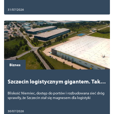
sierpnia
31/07/2026
Biznes
Szczecin logistycznym gigantem. Tak
miasto stało się jednym z największych
Bliskość Niemiec, dostęp do portów i rozbudowana sieć dróg
hubów magazynowych w Polsce
sprawiły, że Szczecin stał się magnesem dla logistyki
30/07/2026