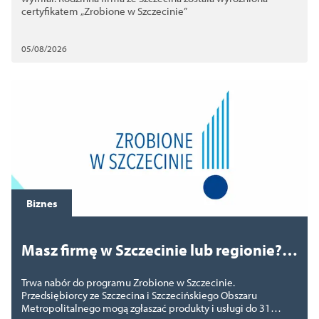
certyfikatem „Zrobione w Szczecinie”
05/08/2026
Biznes
Masz firmę w Szczecinie lub regionie?
Zdobądź certyfikat Zrobione w
Trwa nabór do programu Zrobione w Szczecinie.
Szczecinie
Przedsiębiorcy ze Szczecina i Szczecińskiego Obszaru
Metropolitalnego mogą zgłaszać produkty i usługi do 31