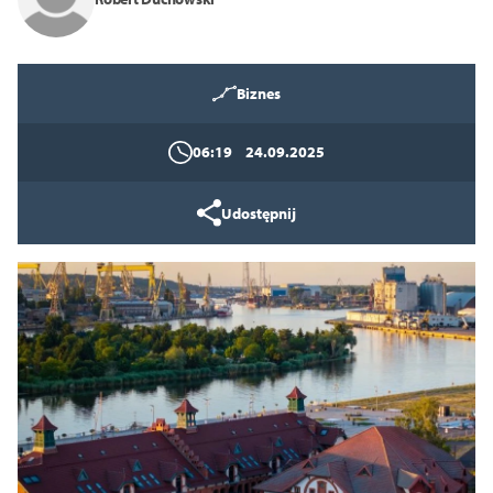
Biznes
06:19
24.09.2025
Tryb wysokiego kontrastu
Udostępnij
14
16
18
Zamknij