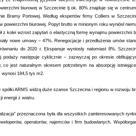
erzchni biurowej w Szczecinie tj ok. 80% znajduje się w centrum,
onie Bramy Portowej. Według ekspertów firmy Colliers w Szczecin
 powierzchni biurowej. Popyt brutto w minionym roku wyniósł niemal 
ł z kolei wzrost zapytań o elastyczną formę wynajmu powierzchni b
 miały nowe umowy – 47%. Renegocjacje i przedłużenia umów stan
ównaniu do 2020 r. Ekspansje wyniosły natomiast 8%. Szczecin
 podaży następuje cyklicznie – zazwyczaj po okresie obfitując
 co jest naturalnym okresem potrzebnym na absorpcję istniejącej
 wynosi 184,5 tys m2.
e spółki ARMS widzą duże szanse Szczecina i regionu w rozwoju bra
 energii z wiatru.
kalizacja” przeznaczona była dla wszystkich zainteresowanych ry
eweloperów, operatorów, najemców i firm budowlanych. Współorgan