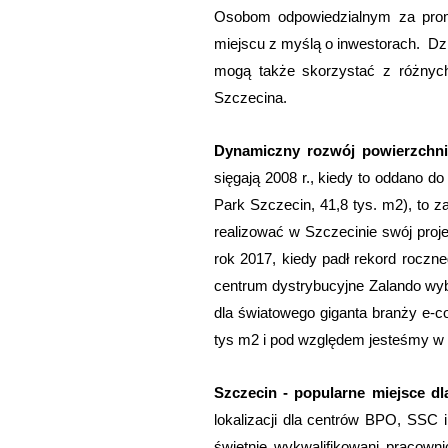
Osobom odpowiedzialnym za prom
miejscu z myślą o inwestorach. Dzi
mogą także skorzystać z różnych f
Szczecina.
Dynamiczny rozwój powierzchn
sięgają 2008 r., kiedy to oddano 
Park Szczecin, 41,8 tys. m2), to 
realizować w Szczecinie swój proj
rok 2017, kiedy padł rekord roczne
centrum dystrybucyjne Zalando wy
dla światowego giganta branży e-
tys m2 i pod względem jesteśmy w k
Szczecin - popularne miejsce dl
lokalizacji dla centrów BPO, SSC 
świetnie wykwalifikowani pracown