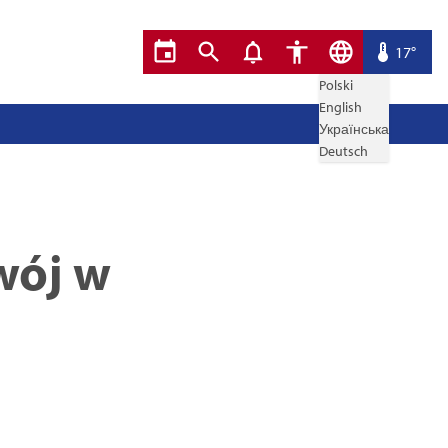
17°
Polski
English
Українська
Deutsch
wój w