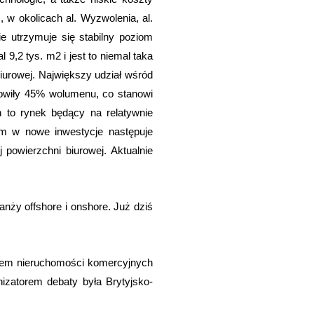
 w okolicach al. Wyzwolenia, al.
ie utrzymuje się stabilny poziom
9,2 tys. m2 i jest to niemal taka
iurowej. Największy udział wśród
owiły 45% wolumenu, co stanowi
 to rynek będący na relatywnie
ym w nowe inwestycje następuje
 powierzchni biurowej. Aktualnie
nży offshore i onshore. Już dziś
nkiem nieruchomości komercyjnych
izatorem debaty była Brytyjsko-