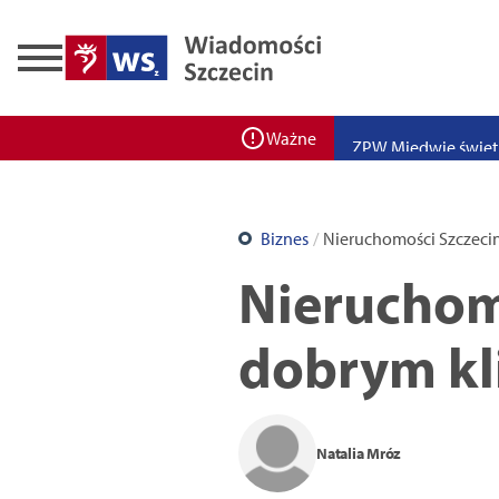
Zadbaj o bezpieczeń
Ponad 400 miejsc cz
ZPW Miedwie świętuj
Ważne
Bulwarove Szczecin
Program „Nowy Dom”
Biznes
Nieruchomości Szczeci
Nowa stacja BikeS j
Nieruchom
dobrym kl
Natalia Mróz