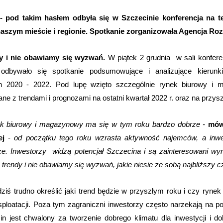
” - pod takim hasłem odbyła się w Szczecinie konferencja na 
szym mieście i regionie. Spotkanie zorganizowała Agencja Roz
y i nie obawiamy się wyzwań.
W piątek 2 grudnia w sali konfere
 odbywało się spotkanie podsumowujące i analizujące kierunk
h 2020 - 2022. Pod lupę wzięto szczególnie rynek biurowy i 
e z trendami i prognozami na ostatni kwartał 2022 r. oraz na przysz
ek biurowy i magazynowy ma się w tym roku bardzo dobrze -
mów
ej
-
od początku tego roku wzrasta aktywność najemców, a inwe
ze.
Inwestorzy widzą potencjał Szczecina i są zainteresowani w
trendy i nie obawiamy się wyzwań, jakie niesie ze sobą najbliższy c
 dziś trudno określić jaki trend będzie w przyszłym roku i czy r
sploatacji. Poza tym zagraniczni inwestorzy często narzekają na po
n jest chwalony za tworzenie dobrego klimatu dla inwestycji i d