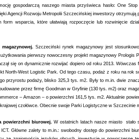
ocję gospodarczą naszego miasta przyświeca hasło: One Stop
ęki Agencji Rozwoju Metropolii Szczecińskiej inwestorzy otrzymują 
orm wsparcia, które ułatwiają rozpoczęcie lub rozwinięcie dział
i magazynowej.
Szczeciński rynek magazynowy jest stosunkowo
do użytkowania pierwszy nowoczesny projekt magazynowy Prologis 
zaczął się on dynamicznie rozwijać dopiero od roku 2013. Wówczas
ekt North-West Logistic Park. Od tego czasu, podaż z roku na rok 
go przyrostu podaży, blisko 325,3 tys. m2. Były to m.in. dwie znac
budowane przez firmę Goodman w Gryfinie (130 tys. m2) oraz maga
commerce – Amazon – o powierzchni 161,5 tys. m2. Aktualnie pow
rajowej czołówce. Obecnie swoje Parki Logistyczne w Szczecinie ma
a powierzchni biurowej.
W ostatnich latach nasze miasto stało s
i ICT. Główne zalety to m.in.: swobodny dostęp do powierzchni bi
icy ze znajomością języków obcych, inwestycje w nowoczesne tec