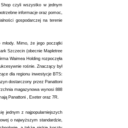
 Shop czyli wszystko w jednym
potrzebne informacje oraz pomoc,
alności gospodarczej na terenie
 młody. Mimo, że jego początki
Park Szczecin (obecnie Mapletree
 firma Waimea Holding rozpoczęła
sukcesywnie rośnie. Znaczący był
zące dla regionu inwestycje BTS:
zyn dostarczony przez Panattoni
ierzchnia magazynowa wynosi 888
ją Panattoni , Exeter oraz 7R.
ię jednym z najpopularniejszych
urowej o najwyższym standardzie,
hnologie, a także niskie koszty