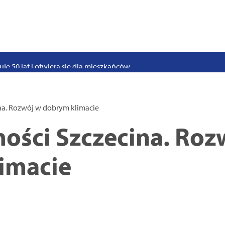
stwo swoje i bliskich! Weź udział w szkoleniach z obrony cywilnej
eka na uczniów. Rusza nabór do szczecińskich burs i internatów
e 50 lat i otwiera się dla mieszkańców
 2026. Program atrakcji na weekend 25–26 lipca
. Trwa nabór wniosków na wynajem 12 lokali w centrum miasta
na. Rozwój w dobrym klimacie
uż działa. Rowery miejskie dostępne przy Pętli Ludowej
ości Szczecina. Roz
imacie