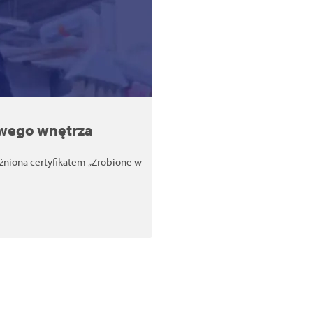
owego wnętrza
óżniona certyfikatem „Zrobione w