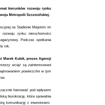
temat kierunków rozwoju rynku
woju Metropolii Szczecińskiej.
ncyjnej na Stadionie Miejskim im
i rozwoju rynku nieruchomości
magazynowy. Podczas spotkania
ły rok.
i Marek Kubik, prezes Agencji
storzy wciąż są zainteresowani
ynajmowaniem powierzchni w tym
zas.
ynek zacznie hamować pod wpływem
lską biurokrację, która spowalnia
obrą komunikację z inwestorami.