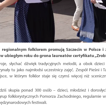
regionalnym folklorem promują Szczecin w Polsce i z
 w ubiegłym roku do grona laureatów certyfikatu „Zrobi
oje, słychać dźwięk tradycyjnych melodii, a obok dzieci
ynały tu jako najmłodsi uczestnicy zajęć. Zespół Pieśni i 
sce, w którym folklor staje się czymś więcej niż scenicz
dziś skupia ponad 300 osób – dzieci, młodzież i dorosłyc
grup folklorystycznych Pomorza Zachodniego, regularnie 
iędzynarodowych festiwali.