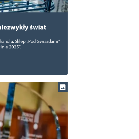
niezwykły świat
m handlu. Sklep „Pod Gwiazdami”
inie 2025”.