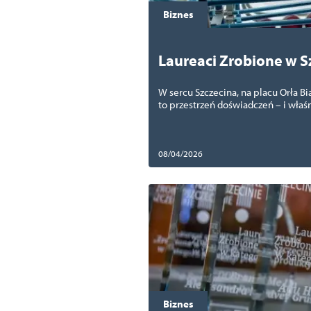
Biznes
Laureaci Zrobione w S
W sercu Szczecina, na placu Orła B
to przestrzeń doświadczeń – i właśn
08/04/2026
Biznes