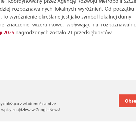
nie”, koordynowany przez Agencję Rozwoju Metropolii Szcze
ardziej rozpoznawalnych lokalnych wyróżnień. Od początku t
. To wyróżnienie określane jest jako symbol lokalnej dumy – 
e znaczenie wizerunkowe, wpływając na rozpoznawalnoś
i 2025
nagrodzonych zostało 21 przedsiębiorców.
Obse
 być bieżąco z wiadomościami ze
ce wpisy znajdziesz w Google News!