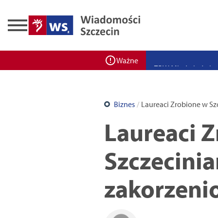
Zadbaj o bezpieczeń
Ponad 400 miejsc cz
ZPW Miedwie świętuj
Ważne
Bulwarove Szczecin
Program „Nowy Dom”
Biznes
Laureaci Zrobione w Szc
Nowa stacja BikeS j
Laureaci Z
Szczecinia
zakorzeni