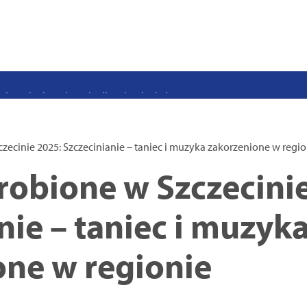
stwo swoje i bliskich! Weź udział w szkoleniach z obrony cywilnej
eka na uczniów. Rusza nabór do szczecińskich burs i internatów
e 50 lat i otwiera się dla mieszkańców
 2026. Program atrakcji na weekend 25–26 lipca
. Trwa nabór wniosków na wynajem 12 lokali w centrum miasta
zecinie 2025: Szczecinianie – taniec i muzyka zakorzenione w regio
uż działa. Rowery miejskie dostępne przy Pętli Ludowej
robione w Szczecini
nie – taniec i muzyk
one w regionie