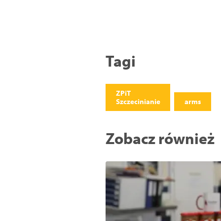
Tagi
ZPiT
Szczecinianie
arms
Zobacz również