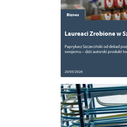
Biznes
Laureaci Zrobione w S
szczecińsku
Paprykarz Szczeciński od dekad poz
swojemu – dziś autorski produkt tw
20/05/2026