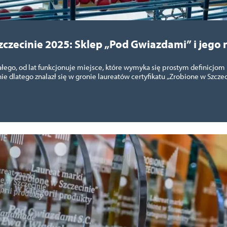
zczecinie 2025: Sklep „Pod Gwiazdami” i jego 
iałego, od lat funkcjonuje miejsce, które wymyka się prostym definicjo
ie dlatego znalazł się w gronie laureatów certyfikatu „Zrobione w Szczec