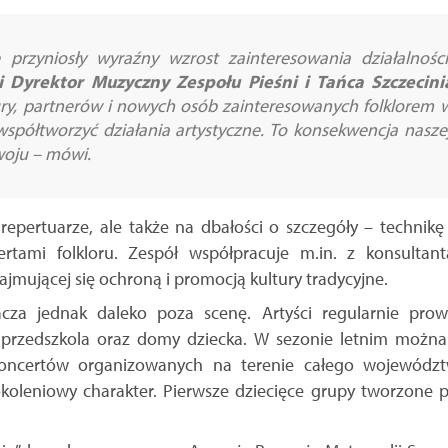
e przyniosły wyraźny wzrost zainteresowania działalnoś
i Dyrektor Muzyczny Zespołu Pieśni i Tańca Szczecini
ltury, partnerów i nowych osób zainteresowanych folklore
współtworzyć działania artystyczne. To konsekwencja naszej
woju –
mówi.
 repertuarze, ale także na dbałości o szczegóły – techni
rtami folkloru. Zespół współpracuje m.in. z konsultant
jmującej się ochroną i promocją kultury tradycyjne.
acza jednak daleko poza scenę. Artyści regularnie prow
, przedszkola oraz domy dziecka. W sezonie letnim można
ncertów organizowanych na terenie całego województw
koleniowy charakter. Pierwsze dziecięce grupy tworzone pr