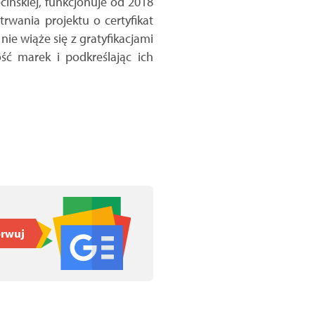
cińskiej, funkcjonuje od 2018
rwania projektu o certyfikat
nie wiąże się z gratyfikacjami
ć marek i podkreślając ich
rwuj