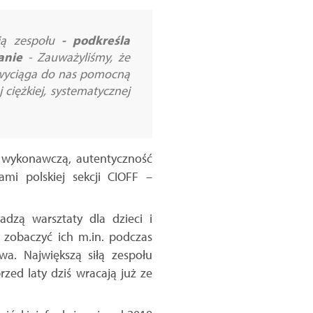
cią zespołu
- podkreśla
anie
-
Zauważyliśmy, że
m wyciąga do nas pomocną
 ciężkiej, systematycznej
kę wykonawczą, autentyczność
ami polskiej sekcji CIOFF –
adzą warsztaty dla dzieci i
 zobaczyć ich m.in. podczas
a. Największą siłą zespołu
zed laty dziś wracają już ze