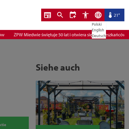
21°
Polski
English
ZPW Miedwie świętuje 50 lat i otwiera się dla mieszkańców
Deutsch
Siehe auch
ktie