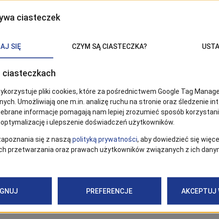
Hakenterrasse, Lastadie, Szczecin
s Datum ein – denn Sail Szczecin geht in die vierte Runde!
t seit 2021 Besucherinnen und Besucher aus aller Welt und 
des Stettiner Kultursommers.
omenaden legen erneut beeindruckende Großsegler der Kl
ffe an – viele davon öffnen ihre Decks für Besichtigungen 
f ein maritimes Familienfest mit Bühnenprogramm, Markts
n Attraktionen – auf beiden Oderseiten.
le.szczecin.eu