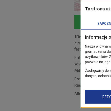
Tragen Sie sich da
Segelfest begeister
fester Bestandteil 
Entlang der Uferpr
sowie kleinere Schi
Mitfahrten ein.
Freuen Sie sich au
Riesenrad und viele
Alle Infos unter:
zag