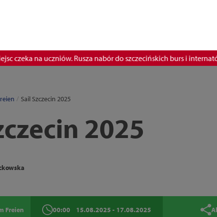
 czeka na uczniów. Rusza nabór do szczecińskich burs i internatów
reien
Sail Szczecin 2025
Szczecin 2025
ackowska
m Freien
00:00
15.08.2025
- 17.08.2025
A