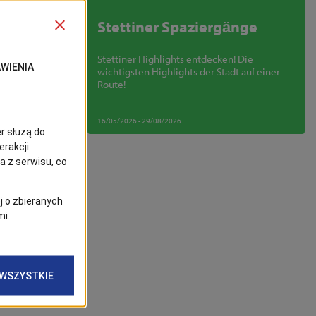
Stettiner Spaziergänge
Stettiner Highlights entdecken! Die
wichtigsten Highlights der Stadt auf einer
Route!
 Das beliebte
ist heute ein
16/05/2026 - 29/08/2026
assen A und B
oder laden zu
tänden, einem