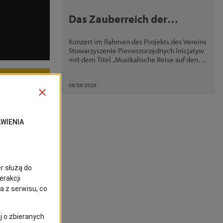
Das Zauberreich der
Blasinstrumente
Konzert im Rahmen des Projekts des Vereins
Stowarzyszenie Pierwszorzędnych Inicjatyw
mit dem Titel „Musikalische Reise auf den
Spuren der Familie Grüneberg“.
08/08/2026
Garbarek –
einer
in Stettin
kennbaren
als das, was
den
Jarrett sowie