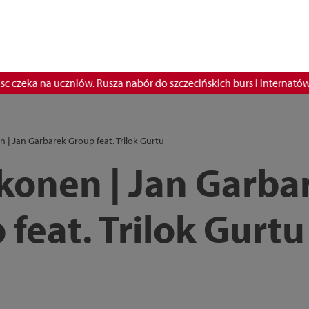
zeka na uczniów. Rusza nabór do szczecińskich burs i internatów
n | Jan Garbarek Group feat. Trilok Gurtu
Ikonen | Jan Garba
feat. Trilok Gurtu