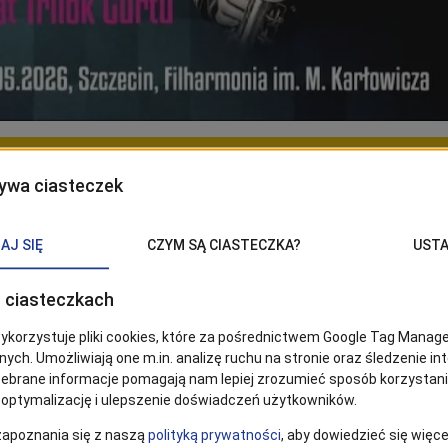
Philharmonie in Szczecin
 Saxophonisten in der Geschichte der Jazzmusik – Jan 
zurück! Der norwegische Musiker wird zusammen mit s
einem der besten Schlagzeuger der Welt, Trilok Gurtu, 
ophon so wie Jan Garbarek. Sein Klang ist zu seinem unver
rden, das seit einiger Zeit eine andere Dimension annimmt 
 verstanden wird. Dank unzähliger Aufnahmen, Konzerte in 
sälen der Welt, der langjährigen Zusammenarbeit mit Keith 