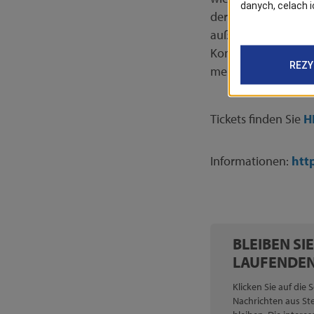
der beispiellosen Z
außergewöhnlichen 
Kompositionen und I
melodischen Musik, 
Tickets finden Sie
H
Informationen:
htt
BLEIBEN SI
LAUFENDEN
Klicken Sie auf die 
Nachrichten aus St