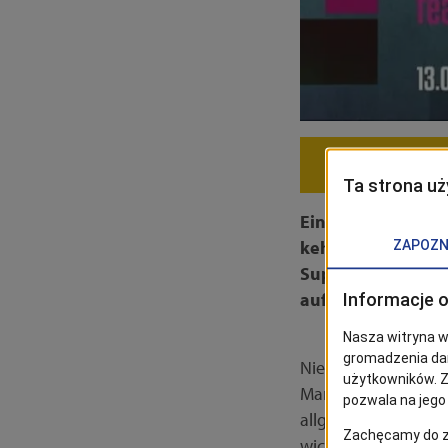
Einer der größten
kehrt nach Polen 
Supergroup sowie 
auftreten!
Niemand spielt Sax
Markenzeichen gewo
allgemein als Jazz
wichtigsten Konzert