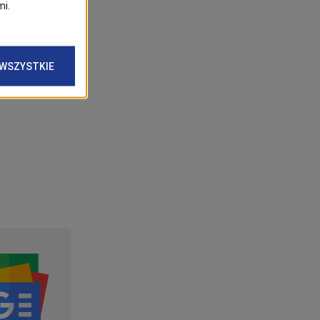
ität dieses
In seinen
unglaublich