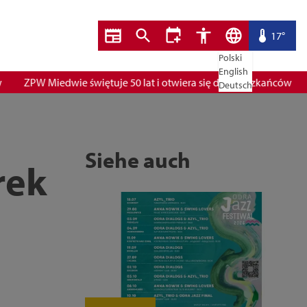
17°
Polski
English
ZPW Miedwie świętuje 50 lat i otwiera się dla mieszkańców
B
Deutsch
Siehe auch
rek