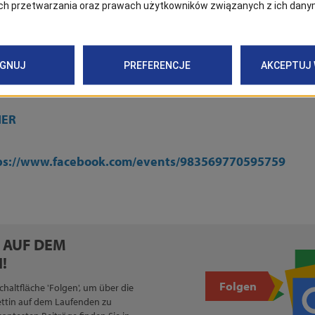
usammenarbeit mit dem Hilliard Ensemble reicht die Popular
Saxophonisten über alle Musikgenres und Grenzen hinaus. 
mprovisationen zeigt sich Jan Garbarek als Virtuose einer 
die direkt in unsere Seelen eindringt.
IER
ps://www.facebook.com/events/983569770595759
E AUF DEM
!
Folgen
Schaltfläche 'Folgen', um über die
ettin auf dem Laufenden zu