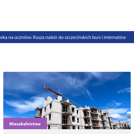
stwo swoje i bliskich! Weź udział w szkoleniach z obrony cywilnej
eka na uczniów. Rusza nabór do szczecińskich burs i internatów
e 50 lat i otwiera się dla mieszkańców
 2026. Program atrakcji na weekend 25–26 lipca
. Trwa nabór wniosków na wynajem 12 lokali w centrum miasta
uż działa. Rowery miejskie dostępne przy Pętli Ludowej
Mieszkalnictwo