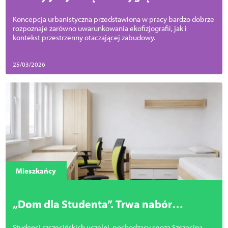
osiedle w Podjuchach
Koncepcja urbanistyczna przedstawiona w pracy bardzo dobrze
rozpoznaje zarówno uwarunkowania ekofizjografii, jak i
kontekst przestrzenny otaczającej zabudowy.
25/03/2026
Mieszkańcy
„Dom dla Studenta”. Trwa nabór
uzupełniający
Studenci szczecińskich uczelni, pochodzący spoza Szczecina