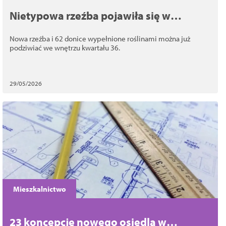
Nietypowa rzeźba pojawiła się w
Szczecinie. To część rewitalizacji
Nowa rzeźba i 62 donice wypełnione roślinami można już
kwartału 36
podziwiać we wnętrzu kwartału 36.
29/05/2026
Mieszkalnictwo
23 koncepcje nowego osiedla w