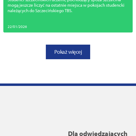
mogą jeszcze liczyć na ostatnie miejsca w pokojach studencki
należących do Szczecińskiego TBS.
22/01/2026
Pokaż więcej
Dla odwiedzających