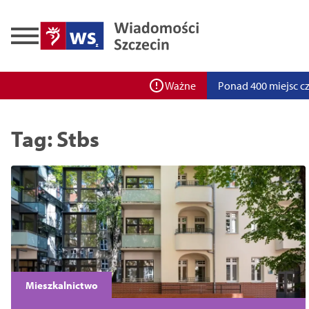
Zadbaj o bezpieczeń
Ponad 400 miejsc cz
ZPW Miedwie świętuj
Ważne
Bulwarove Szczecin
Tag: Stbs
Program „Nowy Dom”
Nowa stacja BikeS j
Mieszkalnictwo