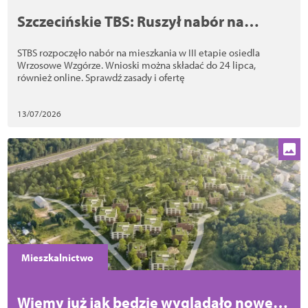
Szczecińskie TBS: Ruszył nabór na
mieszkania na osiedlu Wrzosowe
STBS rozpoczęło nabór na mieszkania w III etapie osiedla
Wzgórze. Wnioski także online
Wrzosowe Wzgórze. Wnioski można składać do 24 lipca,
również online. Sprawdź zasady i ofertę
13/07/2026
Mieszkalnictwo
Wiemy już jak będzie wyglądało nowe