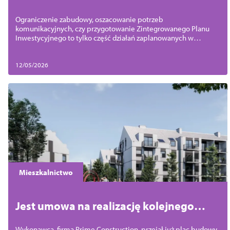
Podjuchach krok po kroku
Ograniczenie zabudowy, oszacowanie potrzeb
komunikacyjnych, czy przygotowanie Zintegrowanego Planu
Inwestycyjnego to tylko część działań zaplanowanych w
sprawie nowej inwestycji w Podjuchach.
12/05/2026
Mieszkalnictwo
Jest umowa na realizację kolejnego
etapu osiedla Wrzosowe Wzgórze
Wykonawca, firma Prime Construction, przejął już plac budowy