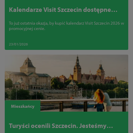
Kalendarze Visit Szczecin dostępne
teraz za pół ceny!
To już ostatnia okazja, by kupić kalendarz Visit Szczecin 2026 w
promocyjnej cenie.
23/01/2026
Mieszkańcy
Turyści ocenili Szczecin. Jesteśmy