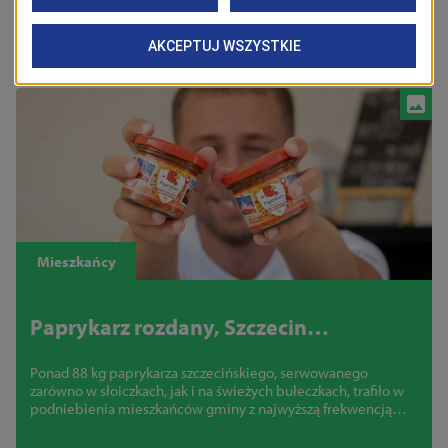
27/11/2025
Mieszkańcy
Paprykarz rozdany, Szczecin
rozpromowany!
Ponad 88 kg paprykarza szczecińskiego, serwowanego
zarówno w słoiczkach, jak i na świeżych bułeczkach, trafiło w
podniebienia mieszkańców gminy z najwyższą frekwencją
wyborczą.