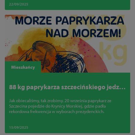
22/09/2025
Mieszkańcy
88 kg paprykarza szczecińskiego jedzie
do Krynicy Morskiej
Jak obiecaliśmy, tak zrobimy. 20 września paprykarz ze
Szczecina pojedzie do Krynicy Morskiej, gdzie padła
rekordowa frekwencja w wyborach prezydenckich.
15/09/2025