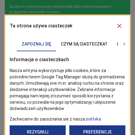
przyjazną i zrównoważoną destynacją
Szczecin umacnia swój wizerunek jako zrównoważone i
przyjazne turystom miasto.
08/12/2025
Mieszkańcy
Zaplanuj rok z kalendarzem Visit
Szczecin
Kalendarze Visit Szczecin z najpiękniejszymi kadrami z
naszego miasta są już dostępne w Centrum Informacji
Turystycznej.