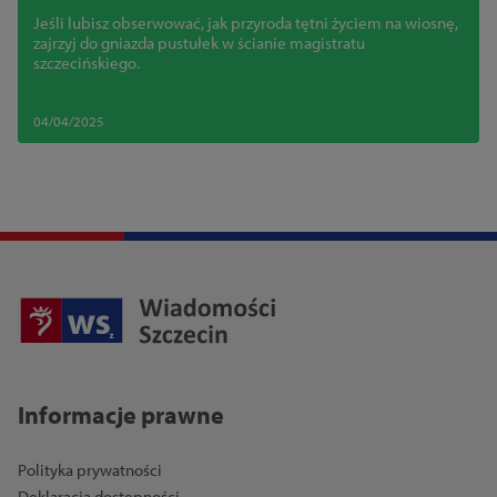
żywo!
Jeśli lubisz obserwować, jak przyroda tętni życiem na wiosnę,
zajrzyj do gniazda pustułek w ścianie magistratu
szczecińskiego.
04/04/2025
Informacje prawne
Polityka prywatności
Deklaracja dostępności