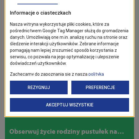
Wielkanocne (?) jajo w Urzędzie
Miejskim
W gnieździe zaprzyjaźnionych pustułek pojawiło się pierwsze
jajo!
10/04/2025
Mieszkańcy
Obserwuj życie rodziny pustułek na