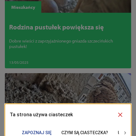
Mieszkańcy
Rodzina pustułek powiększa się
Dobre wieści z zaprzyjaźnionego gniazda szczecińskich
pustułek!
13/05/2025
Mieszkańcy