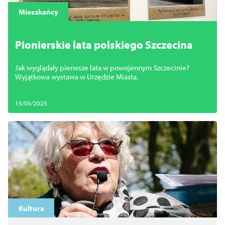
Mieszkańcy
Pionierskie lata polskiego Szczecina
Jak wyglądały pierwsze lata w powojennym Szczecinie?
Wyjątkowa wystawa w Urzędzie Miasta.
15/05/2025
Kultura