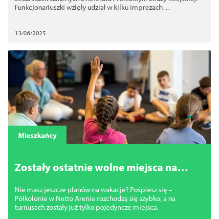
Funkcjonariuszki wzięły udział w kilku imprezach
edukacyjnych, które możemy nazwać prawdziwym
maratonem.
13/06/2025
Mieszkańcy
Zostały ostatnie wolne miejsca na
Półkolonie w Netto Arenie!
Nie masz jeszcze planów na wakacje? Pośpiesz się –
Półkolonie w Netto Arenie rozchodzą się szybko, a na
turnusach zostały już tylko pojedyncze miejsca.