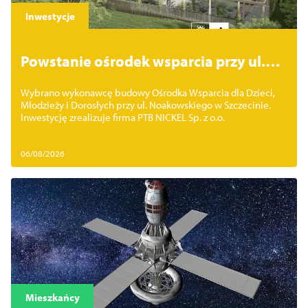
Zamknij
Inwestycje
Powstanie ośrodek wsparcia przy ul.
Noakowskiego. Wybrano wykonawcę
Wybrano wykonawcę budowy Ośrodka Wsparcia dla Dzieci,
inwestycji
Młodzieży i Dorosłych przy ul. Noakowskiego w Szczecinie.
Inwestycję zrealizuje firma PTB NICKEL Sp. z o.o.
06/08/2026
Mieszkańcy