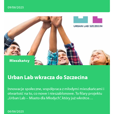
09/06/2025
Mieszkańcy
Urban Lab wkracza do Szczecina
Innowacje społeczne, współpraca z młodymi mieszkańcami i
otwartość na to, co nowe i nieszablonowe. To filary projektu
„Urban Lab – Miasto dla Młodych”, który już wkrótce
wystartuje w Szczecinie.
06/06/2025