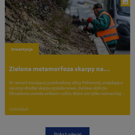
Inwestycje
Zielona metamorfoza skarpy na
Północnej
W ramach trwającej przebudowy ulicy Północnej, znajdująca
się przy drodze skarpa zyskała nowe, zielone oblicze.
Obsadzona została setkami roślin, które nie tylko wzmacniają
grunt, ale także znacząco poprawiają estetykę otoczenia.
12/03/2025
Pokaż więcej