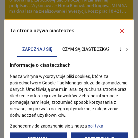
podpisana. Wykonawca - Firma Budowlano-Drogowa MTM SA
ma dwa lata na zrealizowanie inwestycji. Koszt prac 18 421
304,10 zł brutto.
28/05/2025
Inwestycje
Wapienna i Północna po przebudowie
Prace budowlane zakończone, pozwolenie na użytkowanie
uzyskane, odbiór końcowy za nami. Przebudowa ulic
Północnej i Wapiennej dobiegła końca. Zadanie zrealizowane