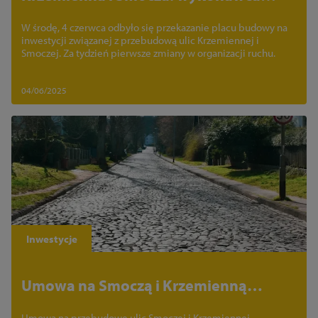
przejął plac budowy
W środę, 4 czerwca odbyło się przekazanie placu budowy na
inwestycji związanej z przebudową ulic Krzemiennej i
Smoczej. Za tydzień pierwsze zmiany w organizacji ruchu.
04/06/2025
Inwestycje
Umowa na Smoczą i Krzemienną
podpisana
Umowa na przebudowę ulic Smoczej i Krzemiennej