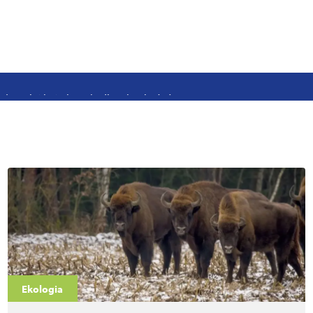
stwo swoje i bliskich! Weź udział w szkoleniach z obrony cywilnej
eka na uczniów. Rusza nabór do szczecińskich burs i internatów
e 50 lat i otwiera się dla mieszkańców
 2026. Program atrakcji na weekend 25–26 lipca
. Trwa nabór wniosków na wynajem 12 lokali w centrum miasta
uż działa. Rowery miejskie dostępne przy Pętli Ludowej
Ekologia