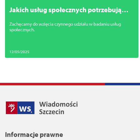
Jakich usług społecznych potrzebują
mieszkańcy Szczecina?
Zachęcamy do wzięcia czynnego udziału w badaniu usług
społecznych.
12/05/2025
Informacje prawne