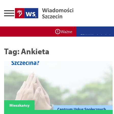
Zadbaj o bezpieczeń
Ponad 400 miejsc cz
Ważne
ZPW Miedwie świętuj
Bulwarove Szczecin
Tag: Ankieta
Program „Nowy Dom”
Nowa stacja BikeS j
Mieszkańcy