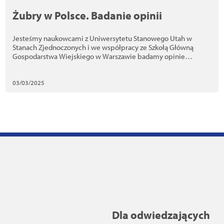
Żubry w Polsce. Badanie opinii
Jesteśmy naukowcami z Uniwersytetu Stanowego Utah w
Stanach Zjednoczonych i we współpracy ze Szkołą Główną
Gospodarstwa Wiejskiego w Warszawie badamy opinie
Polaków na temat żubrów i zarządzania tym gatunkiem w
Polsce.
03/03/2025
Dla odwiedzających