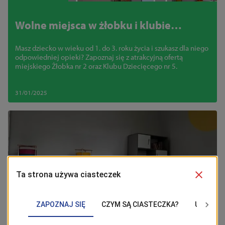
Wolne miejsca w żłobku i klubie
dziecięcym
Masz dziecko w wieku od 1. do 3. roku życia i szukasz dla niego
odpowiedniej opieki? Zapoznaj się z atrakcyjną ofertą
miejskiego Żłobka nr 2 oraz Klubu Dziecięcego nr 5.
31/01/2025
Mieszkańcy