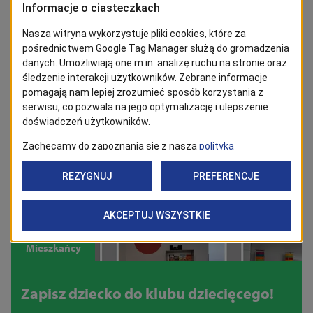
Zapisz malucha do miejskiego Klubu
Dziecięcego!
Jesteś rodzicem dziecka w wieku od 1. do 3. roku życia i
szukasz dla niego odpowiedniej opieki? Skorzystaj z oferty
szczecińskiego Klubu Dziecięcego nr 5!
30/12/2024
Mieszkańcy
Zapisz dziecko do klubu dziecięcego!