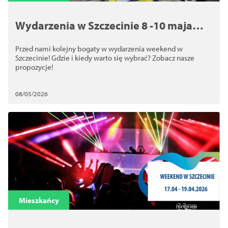
Wydarzenia w Szczecinie 8 -10 maja
2026. Jak spędzić weekend w
Przed nami kolejny bogaty w wydarzenia weekend w
Szczecinie?
Szczecinie! Gdzie i kiedy warto się wybrać? Zobacz nasze
propozycje!
08/05/2026
Mieszkańcy