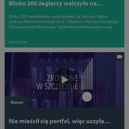
Blisko 200 żeglarzy walczyło na
Jeziorze Dąbie. Mistrzostwa o Puchar
Blisko 200 zawodników rywalizowało na Jeziorze Dąbie
Polskiego Stowarzyszenia Klasy Laser
podczas Mistrzostw Polski ILCA 7 Masters i Pucharu Polskiego
(PSKL) ILCA 7 Masters za nami
Stowarzyszenia Klasy Laser. Sprawdź podsumowanie regat
28/07/2026
Biznes
Nie mieścił się portfel, więc uszyła
własną nerkę. Tak powstała