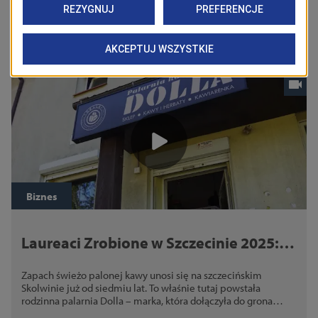
i dowiedz się, dlaczego otrzymała certyfikat „Zrobione w
Szczecinie”
20/07/2026
Biznes
Laureaci Zrobione w Szczecinie 2025:
Dolla – pasja zamknięta w świeżo
Zapach świeżo palonej kawy unosi się na szczecińskim
palonych ziarnach
Skolwinie już od siedmiu lat. To właśnie tutaj powstała
rodzinna palarnia Dolla – marka, która dołączyła do grona
laureatów Zrobione w Szczecinie