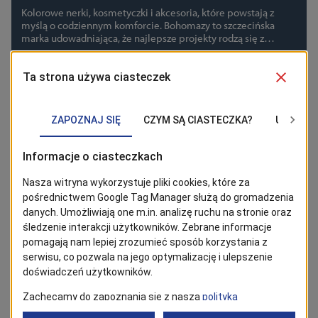
Kolorowe nerki, kosmetyczki i akcesoria, które powstają z
szczecińska marka Bohomazy
myślą o codziennym komforcie. Bohomazy to szczecińska
marka udowadniająca, że najlepsze projekty rodzą się z
własnych potrzeb i odważnego podejścia do designu.
23/07/2026
Biznes
Laureaci Zrobione w Szczecinie 2025:
Winnica Julo – tam, gdzie historia
Winnica Julo na szczecińskim Skolwinie przywraca winiarskie
dojrzewa razem z winem
tradycje miasta. Poznaj historię miejsca, ofertę enoturystyczną