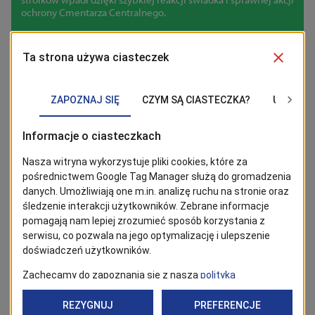
ochrony Cmentarza Centralnego.
03/04/2026
Mieszkańcy
Cmentarz Centralny w okresie
świątecznym
Zgodnie z Regulaminem Cmentarza Centralnego w dni
świąteczne, czyli 24, 25 i 26 grudnia, a także 1 stycznia wjazd
samochodem na teren nekropolii nie będzie możliwy.