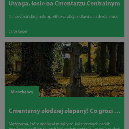
Uwaga, łosie na Cmentarzu Centralnym
Na szczecińskiej nekropolii trwa akcja odławiania dwóch łosi.
29/05/2026
Mieszkańcy
Cmentarny złodziej złapany! Co grozi za
okradanie grobu?
Mężczyzna, który ogołacał mogiły ze świątecznych ozdób i
stroików wpadł dzięki szybkiej reakcji świadka i sprawnej akcji