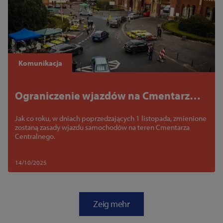
Komunikacja
Ograniczenie wjazdów na Cmentarz
Centralny
Jak co roku, w dniach poprzedzających 1 listopada, zmienione
zostaną zasady wjazdu samochodów na teren Cmentarza
Centralnego.
14/10/2025
Zeig mehr